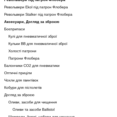
Револьвери Ekol під патрон Флобера
Револьвери Stalker під патрон Флобера
Аксесуари, Догляд за зброєю
Боєприпаси
Кулі для пневматичної зброї
Кульки BB для пневматичної зброї
Холості патрони
Патрони Флобера
Балончики CO2 для пневматики
Оптичні приціли
Чохли для гвинтівок
Кобури для пістолетів
Догляд за зброєю
Оливи, засоби для чищення
Оливи та засоби Ballistol
Шомполи, йоржі, набори для чищення