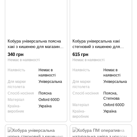
Кобура універсальна поясна
Кобура універсальна хакі
хакі з кишенею для магазину
стегновий з кишенею для
(013)
магазину (010)
340 грн
615 грн
Немає в наявності
Немає в наявності
Наявність
Немає в
Наявність
Немає в
наявності
наявності
Для марки
Універсальна
Для марки
Універсальна
пістолета
пістолета
Спосіб носіння
Поясна
Спосіб носіння
Поясна,
Стегнова
Матеріал
Oxford 600D
Матеріал
Oxford 600D
Країна-
Україна
виробник
Країна-
Україна
виробник