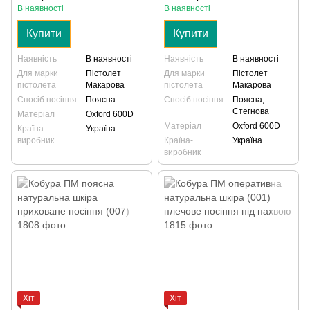
В наявності
В наявності
Купити
Купити
Наявність
В наявності
Наявність
В наявності
Для марки
Пістолет
Для марки
Пістолет
пістолета
Макарова
пістолета
Макарова
Спосіб носіння
Поясна
Спосіб носіння
Поясна,
Стегнова
Матеріал
Oxford 600D
Матеріал
Oxford 600D
Країна-
Україна
виробник
Країна-
Україна
виробник
Хіт
Хіт