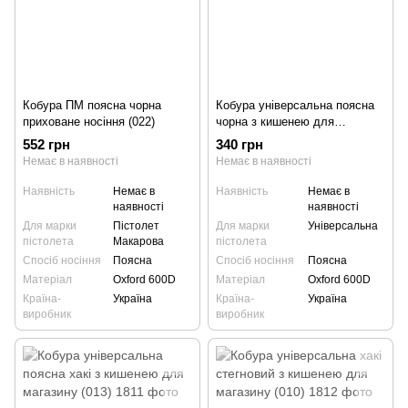
Кобура ПМ поясна чорна
Кобура універсальна поясна
приховане носіння (022)
чорна з кишенею для
магазину (014)
552 грн
340 грн
Немає в наявності
Немає в наявності
Наявність
Немає в
Наявність
Немає в
наявності
наявності
Для марки
Пістолет
Для марки
Універсальна
пістолета
Макарова
пістолета
Спосіб носіння
Поясна
Спосіб носіння
Поясна
Матеріал
Oxford 600D
Матеріал
Oxford 600D
Країна-
Україна
Країна-
Україна
виробник
виробник