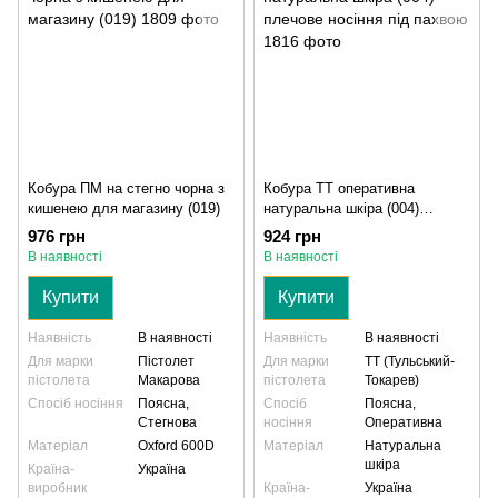
Кобура ПМ на стегно чорна з
Кобура ТТ оперативна
кишенею для магазину (019)
натуральна шкіра (004)
плечове носіння під пахвою
976 грн
924 грн
В наявності
В наявності
Купити
Купити
Наявність
В наявності
Наявність
В наявності
Для марки
Пістолет
Для марки
ТТ (Тульський-
пістолета
Макарова
пістолета
Токарев)
Спосіб носіння
Поясна,
Спосіб
Поясна,
Стегнова
носіння
Оперативна
Матеріал
Oxford 600D
Матеріал
Натуральна
шкіра
Країна-
Україна
виробник
Країна-
Україна