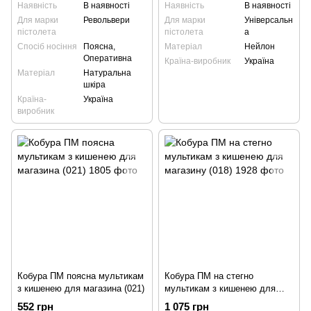
Наявність
В наявності
Наявність
В наявності
Для марки
Револьвери
Для марки
Універсальн
пістолета
пістолета
а
Спосіб носіння
Поясна,
Матеріал
Нейлон
Оперативна
Країна-виробник
Україна
Матеріал
Натуральна
шкіра
Країна-
Україна
виробник
Кобура ПМ поясна мультикам
Кобура ПМ на стегно
з кишенею для магазина (021)
мультикам з кишенею для
магазину (018)
552 грн
1 075 грн