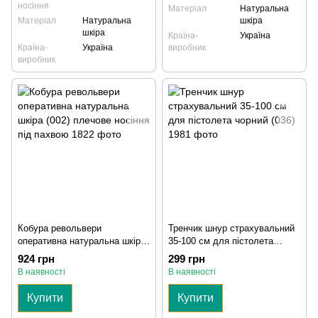
носіння
Матеріал
Натуральна
Матеріал
Натуральна
шкіра
шкіра
Країна-
Україна
Країна-
Україна
виробник
виробник
Кобура револьвери
Тренчик шнур страхувальний
оперативна натуральна шкіра
35-100 см для пістолета
(002) плечове носіння під
чорний (036)
924 грн
299 грн
пахвою
В наявності
В наявності
Купити
Купити