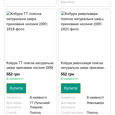
виробник
Кобура ТТ поясна натуральна
Кобура револьвери поясна
шкіра приховане носіння (009)
натуральна шкіра приховане
носіння (008)
552 грн
552 грн
В наявності
В наявності
Купити
Купити
Наявність
В наявності
Наявність
В наявності
Для марки
ТТ (Тульський-
Для марки
Револьвери
пістолета
Токарев)
пістолета
Спосіб
Поясна
Спосіб носіння
Поясна