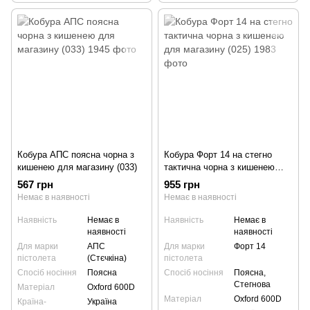
Кобура АПС поясна чорна з
Кобура Форт 14 на стегно
кишенею для магазину (033)
тактична чорна з кишенею
для магазину (025)
567 грн
955 грн
Немає в наявності
Немає в наявності
Наявність
Немає в
Наявність
Немає в
наявності
наявності
Для марки
АПС
Для марки
Форт 14
пістолета
(Стєчкіна)
пістолета
Спосіб носіння
Поясна
Спосіб носіння
Поясна,
Стегнова
Матеріал
Oxford 600D
Матеріал
Oxford 600D
Країна-
Україна