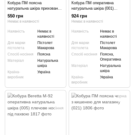
Кобура ПМ поясна
Кобура ПМ оперативна
натуральна шкіра приховане
натуральна шкіра (001)
носіння (007)
плечове носіння під пахвою
550 грн
924 грн
Немає в наявності
Немає в наявності
Наявність
Немає в
Наявність
Немає в
наявності
наявності
Для марки
Пістолет
Для марки
Пістолет
пістолета
Макарова
пістолета
Макарова
Спосіб носіння
Поясна
Спосіб носіння
Поясна,
Оперативна
Матеріал
Натуральна
шкіра
Матеріал
Натуральна
шкіра
Країна-
Україна
виробник
Країна-
Україна
виробник