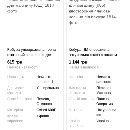
Кобура універсальна чорна
Кобура ПМ оперативна
стегновий з кишенею для
натуральна шкіра з чохлом
магазину (011)
для магазину (006)
615 грн
1 144 грн
двостороння плечове носіння
Немає в наявності
Немає в наявності
під пахвою
Наявність
Немає в
Наявність
Немає в
наявності
наявності
Для марки
Універсальна
Для марки
Пістолет
пістолета
пістолета
Макарова
Спосіб носіння
Поясна,
Спосіб носіння
Поясна,
Стегнова
Оперативна
Матеріал
Oxford 600D
Матеріал
Натуральна
шкіра
Країна-
Україна
виробник
Країна-
Україна
виробник