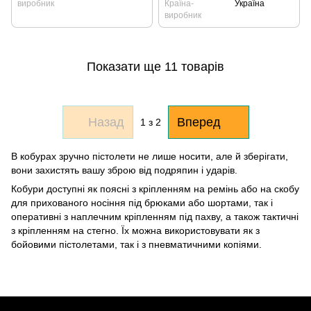
виробник
Країна-
Україна
виробник
Показати ще 11 товарів
Назад
Вперед
1
з 2
В кобурах зручно пістолети не лише носити, але й зберігати,
вони захистять вашу зброю від подряпин і ударів.
Кобури доступні як поясні з кріпленням на ремінь або на скобу
для прихованого носіння під брюками або шортами, так і
оперативні з наплечним кріпленням під пахву, а також тактичні
з кріпленням на стегно. Їх можна використовувати як з
бойовими пістолетами, так і з пневматичними копіями.