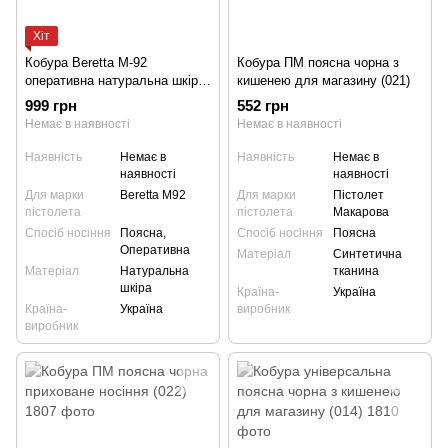
Хіт
Кобура Beretta M-92
Кобура ПМ поясна чорна з
оперативна натуральна шкіра
кишенею для магазину (021)
(005) плечове носіння під
999 грн
552 грн
пахвою
Немає в наявності
Немає в наявності
Наявність
Немає в
Наявність
Немає в
наявності
наявності
Для марки
Beretta M92
Для марки
Пістолет
пістолета
пістолета
Макарова
Спосіб носіння
Поясна,
Спосіб носіння
Поясна
Оперативна
Матеріал
Синтетична
Матеріал
Натуральна
тканина
шкіра
Країна-
Україна
Країна-
Україна
виробник
виробник