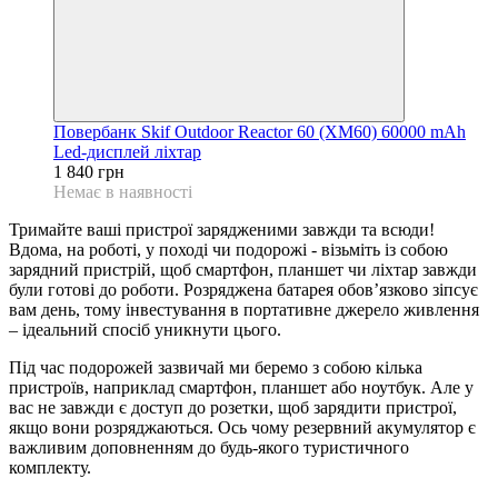
Повербанк Skif Outdoor Reactor 60 (XM60) 60000 mAh
Led-дисплей ліхтар
1 840 грн
Немає в наявності
Тримайте ваші пристрої зарядженими завжди та всюди!
Вдома, на роботі, у поході чи подорожі - візьміть із собою
зарядний пристрій, щоб смартфон, планшет чи ліхтар завжди
були готові до роботи. Розряджена батарея обов’язково зіпсує
вам день, тому інвестування в портативне джерело живлення
– ідеальний спосіб уникнути цього.
Під час подорожей зазвичай ми беремо з собою кілька
пристроїв, наприклад смартфон, планшет або ноутбук. Але у
вас не завжди є доступ до розетки, щоб зарядити пристрої,
якщо вони розряджаються. Ось чому резервний акумулятор є
важливим доповненням до будь-якого туристичного
комплекту.