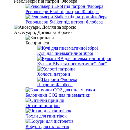
Револьвери під патрон Флобера
Револьвери Ekol під патрон Флобера
Револьвери Stalker під патрон Флобера
Аксесуари, Догляд за зброєю
Боєприпаси
Кулі для пневматичної зброї
Кульки BB для пневматичної зброї
Холості патрони
Патрони Флобера
Балончики CO2 для пневматики
Оптичні приціли
Чохли для гвинтівок
Кобури для пістолетів