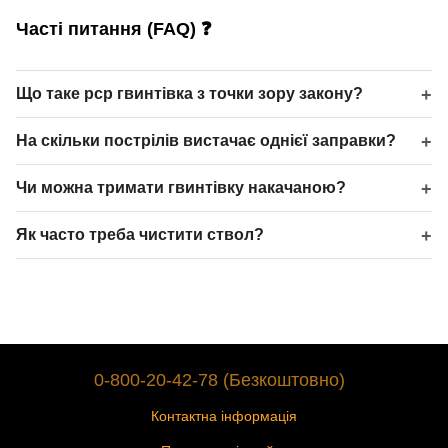
Часті питання (FAQ) ❓
Що таке pcp гвинтівка з точки зору закону?
На скільки пострілів вистачає однієї заправки?
Чи можна тримати гвинтівку накачаною?
Як часто треба чистити ствол?
0-800-20-42-78 (Безкоштовно)
Контактна інформація