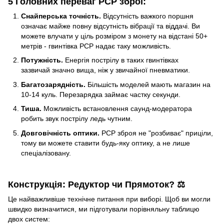
5 Головних переваг PCP зброї:
Снайперська точність.
Відсутність важкого поршня
означає майже повну відсутність вібрації та віддачі. Ви
можете влучати у ціль розміром з монету на відстані 50+
метрів - гвинтівка PCP надає таку можливість.
Потужність.
Енергія пострілу в таких гвинтівках
зазвичай значно вища, ніж у звичайної пневматики.
Багатозарядність.
Більшість моделей мають магазин на
10-14 куль. Перезарядка займає частку секунди.
Тиша.
Можливість встановлення саунд-модератора
робить звук пострілу ледь чутним.
Довговічність оптики.
PCP зброя не "розбиває" приціли,
тому ви можете ставити будь-яку оптику, а не лише
спеціалізовану.
Конструкція: Редуктор чи Прямоток? ⚖️
Це найважливіше технічне питання при виборі. Щоб ви могли
швидко визначитися, ми підготували порівняльну таблицю
двох систем: