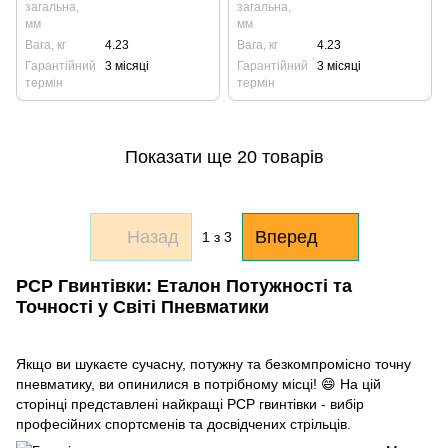
загальна,
загальна,
мм
мм
Вага, кг
4.23
Вага, кг
4.23
Гарантійний
3 місяці
Гарантійний
3 місяці
термін
термін
Показати ще 20 товарів
Назад
Вперед
1
з 3
PCP Гвинтівки: Еталон Потужності та
Точності у Світі Пневматики
Якщо ви шукаєте сучасну, потужну та безкомпромісно точну
пневматику, ви опинилися в потрібному місці! 😄 На цій
сторінці представлені найкращі PCP гвинтівки - вибір
професійних спортсменів та досвідчених стрільців.