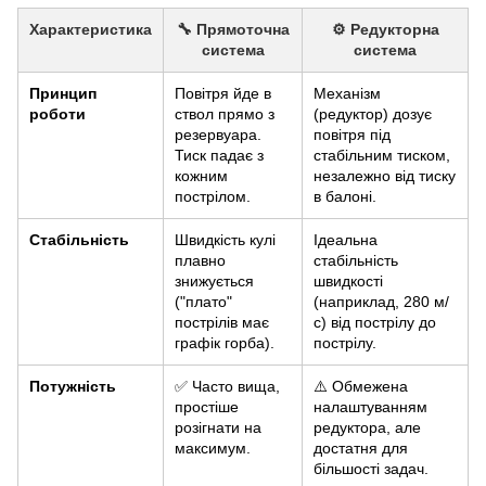
Характеристика
🔧 Прямоточна
⚙️ Редукторна
система
система
Принцип
Повітря йде в
Механізм
роботи
ствол прямо з
(редуктор) дозує
резервуара.
повітря під
Тиск падає з
стабільним тиском,
кожним
незалежно від тиску
пострілом.
в балоні.
Стабільність
Швидкість кулі
Ідеальна
плавно
стабільність
знижується
швидкості
("плато"
(наприклад, 280 м/
пострілів має
с) від пострілу до
графік горба).
пострілу.
Потужність
✅ Часто вища,
⚠️ Обмежена
простіше
налаштуванням
розігнати на
редуктора, але
максимум.
достатня для
більшості задач.