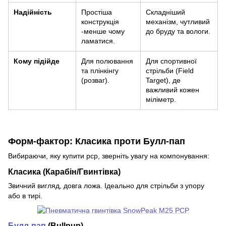
Надійність
Простіша
Складніший
конструкція
механізм, чутливий
-менше чому
до бруду та вологи.
ламатися.
Кому підійде
Для полювання
Для спортивної
та плінкінгу
стрільби (Field
(розваг).
Target), де
важливий кожен
міліметр.
Форм-фактор: Класика проти Булл-пап
Вибираючи, яку купити pcp, зверніть увагу на компонування:
Класика (Карабін/Гвинтівка)
Звичний вигляд, довга ложа. Ідеально для стрільби з упору
або в тирі.
Булл-пап
(Bullpup)