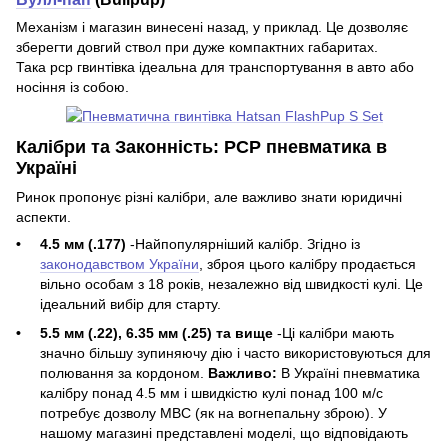
Механізм і магазин винесені назад, у приклад. Це дозволяє
зберегти довгий ствол при дуже компактних габаритах.
Така pcp гвинтівка ідеальна для транспортування в авто або
носіння із собою.
Калібри та Законність: PCP пневматика в
Україні
Ринок пропонує різні калібри, але важливо знати юридичні
аспекти.
4.5 мм (.177)
-Найпопулярніший калібр. Згідно із
законодавством України
, зброя цього калібру продається
вільно особам з 18 років, незалежно від швидкості кулі. Це
ідеальний вибір для старту.
5.5 мм (.22), 6.35 мм (.25) та вище
-Ці калібри мають
значно більшу зупиняючу дію і часто використовуються для
полювання за кордоном.
Важливо:
В Україні пневматика
калібру понад 4.5 мм і швидкістю кулі понад 100 м/с
потребує дозволу МВС (як на вогнепальну зброю). У
нашому магазині представлені моделі, що відповідають