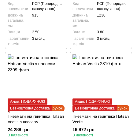
Вид
PCP (Попереднє
Вид
PCP (Попереднє
пневматики
накачування)
пневматики
накачування)
Довжина
915
Довжина
1230
загальна,
загальна,
мм
мм
Вага, кг
2.50
Вага, кг
3.80
Гарантійний
3 місяці
Гарантійний
3 місяці
термін
термін
Акція: ПОДАРУНОК!
Акція: ПОДАРУНОК!
Безкоштовна доставка
Подарунок
Безкоштовна доставка
Подарунок
Пневматична гвинтівка Hatsan
Пневматична гвинтівка Hatsan
Vectis з насосом
Vectis
24 288 грн
19 872 грн
В наявності
В наявності