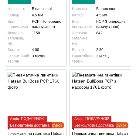
Наявність
В наявності
Наявність
В наявності
Калібр
4.5 мм
Калібр
4.5 мм
Вид
PCP (Попереднє
Вид
PCP (Попереднє
пневматики
накачування)
пневматики
накачування)
Довжина
1150
Довжина
842
загальна,
загальна,
мм
мм
Вага, кг
4.00
Вага, кг
2.30
Гарантійний
3 місяці
Гарантійний
3 місяці
термін
термін
Акція: ПОДАРУНОК!
Акція: ПОДАРУНОК!
Безкоштовна доставка
Подарунок
Безкоштовна доставка
Подарунок
Пневматична гвинтівка Hatsan
Пневматична гвинтівка Hatsan