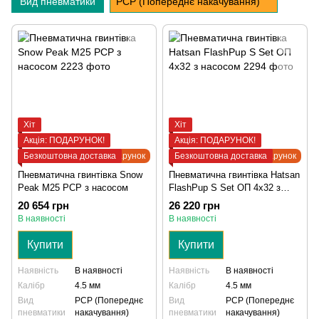
Вид пневматики
PCP (Попереднє накачування)
Хіт
Хіт
Акція: ПОДАРУНОК!
Акція: ПОДАРУНОК!
Безкоштовна доставка
Подарунок
Безкоштовна доставка
Подарунок
Пневматична гвинтівка Snow
Пневматична гвинтівка Hatsan
Peak M25 PCP з насосом
FlashPup S Set ОП 4x32 з
насосом
20 654 грн
26 220 грн
В наявності
В наявності
Купити
Купити
Наявність
В наявності
Наявність
В наявності
Калібр
4.5 мм
Калібр
4.5 мм
Вид
PCP (Попереднє
Вид
PCP (Попереднє
пневматики
накачування)
пневматики
накачування)