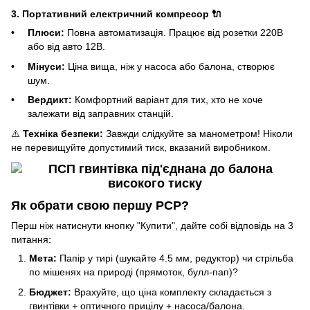
3. Портативний електричний компресор 🔌
Плюси:
Повна автоматизація. Працює від розетки 220В
або від авто 12В.
Мінуси:
Ціна вища, ніж у насоса або балона, створює
шум.
Вердикт:
Комфортний варіант для тих, хто не хоче
залежати від заправних станцій.
⚠️
Техніка безпеки:
Завжди слідкуйте за манометром! Ніколи
не перевищуйте допустимий тиск, вказаний виробником.
Як обрати свою першу PCP?
Перш ніж натиснути кнопку "Купити", дайте собі відповідь на 3
питання:
Мета:
Папір у тирі (шукайте 4.5 мм, редуктор) чи стрільба
по мішенях на природі (прямоток, булл-пап)?
Бюджет:
Врахуйте, що ціна комплекту складається з
гвинтівки + оптичного прицілу + насоса/балона.