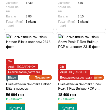
Довжина
1230
Довжина
645
загальна,
загальна,
мм
мм
Вага, кг
3.80
Вага, кг
3.15
Гарантійний
3 місяці
Гарантійний
3 місяці
термін
термін
Хіт
Акція: ПОДАРУНОК!
Хіт
Безкоштовна доставка
Акція: ПОДАРУНОК!
Відео
Подарунок
Безкоштовна доставка
Подарунок
Пневматична гвинтівка Hatsan
Пневматична гвинтівка Snow
Blitz з насосом
Peak T-Rex Bullpup PCP з
насосом
56 994 грн
18 400 грн
В наявності
В наявності
Купити
Купити