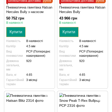
Безкоштовна доставка
Подарунок
Безкоштовна доставка
Подарунок
Пневматична гвинтівка Hatsan
Пневматична гвинтівка Hatsan
Hercules Bully з насосом
Hercules Bully
50 752 грн
43 966 грн
В наявності
В наявності
Купити
Купити
Наявність
В наявності
Наявність
В наявності
Калібр
4.5 мм
Калібр
4.5 мм
Вид
PCP (Попереднє
Вид
PCP (Попереднє
пневматики
накачування)
пневматики
накачування)
Довжина
920
Довжина
920
загальна,
загальна,
мм
мм
Вага, кг
4.65
Вага, кг
4.65
Гарантійний
3 місяці
Гарантійний
3 місяці
термін
термін