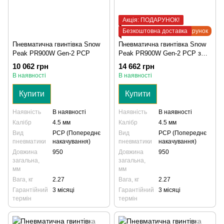
Акція: ПОДАРУНОК!
Безкоштовна доставка
Подарунок
Пневматична гвинтівка Snow
Пневматична гвинтівка Snow
Peak PR900W Gen-2 PCP
Peak PR900W Gen-2 PCP з
насосом
10 062 грн
14 662 грн
В наявності
В наявності
Купити
Купити
Наявність
В наявності
Наявність
В наявності
Калібр
4.5 мм
Калібр
4.5 мм
Вид
PCP (Попереднє
Вид
PCP (Попереднє
пневматики
накачування)
пневматики
накачування)
Довжина
950
Довжина
950
загальна,
загальна,
мм
мм
Вага, кг
2.27
Вага, кг
2.27
Гарантійний
3 місяці
Гарантійний
3 місяці
термін
термін