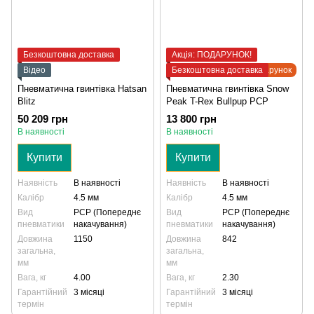
Безкоштовна доставка
Акція: ПОДАРУНОК!
Відео
Безкоштовна доставка
Подарунок
Пневматична гвинтівка Hatsan
Пневматична гвинтівка Snow
Blitz
Peak T-Rex Bullpup PCP
50 209 грн
13 800 грн
В наявності
В наявності
Купити
Купити
Наявність
В наявності
Наявність
В наявності
Калібр
4.5 мм
Калібр
4.5 мм
Вид
PCP (Попереднє
Вид
PCP (Попереднє
пневматики
накачування)
пневматики
накачування)
Довжина
1150
Довжина
842
загальна,
загальна,
мм
мм
Вага, кг
4.00
Вага, кг
2.30
Гарантійний
3 місяці
Гарантійний
3 місяці
термін
термін