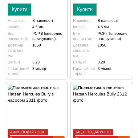
Купити
Купити
Наявність
В наявності
Наявність
В наявності
Калібр
4.5 мм
Калібр
4.5 мм
Вид
PCP (Попереднє
Вид
PCP (Попереднє
пневматики
накачування)
пневматики
накачування)
Довжина
1050
Довжина
1050
загальна,
загальна,
мм
мм
Вага, кг
3.20
Вага, кг
3.20
Гарантійний
3 місяці
Гарантійний
3 місяці
термін
термін
Акція: ПОДАРУНОК!
Акція: ПОДАРУНОК!