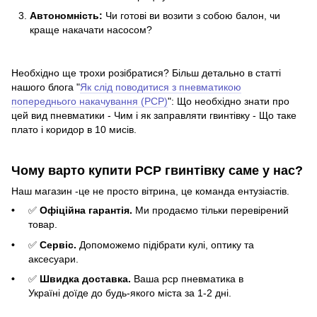
Автономність:
Чи готові ви возити з собою балон, чи
краще накачати насосом?
Необхідно ще трохи розібратися? Більш детально в статті
нашого блога "
Як слід поводитися з пневматикою
попереднього накачування (PCP)
": Що необхідно знати про
цей вид пневматики - Чим і як заправляти гвинтівку - Що таке
плато і коридор в 10 мисів.
Чому варто купити PCP гвинтівку саме у нас?
Наш магазин -це не просто вітрина, це команда ентузіастів.
✅
Офіційна гарантія.
Ми продаємо тільки перевірений
товар.
✅
Сервіс.
Допоможемо підібрати кулі, оптику та
аксесуари.
✅
Швидка доставка.
Ваша pcp пневматика в
Україні доїде до будь-якого міста за 1-2 дні.