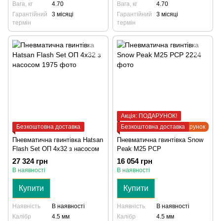
Вага, кг
4.70
Вага, кг
4.70
Гарантійний
3 місяці
Гарантійний
3 місяці
термін
термін
Акція: ПОДАРУНОК!
Безкоштовна доставка
Безкоштовна доставка
Подарунок
Пневматична гвинтівка Hatsan
Пневматична гвинтівка Snow
Flash Set ОП 4x32 з насосом
Peak M25 PCP
27 324 грн
16 054 грн
В наявності
В наявності
Купити
Купити
Наявність
В наявності
Наявність
В наявності
Калібр
4.5 мм
Калібр
4.5 мм