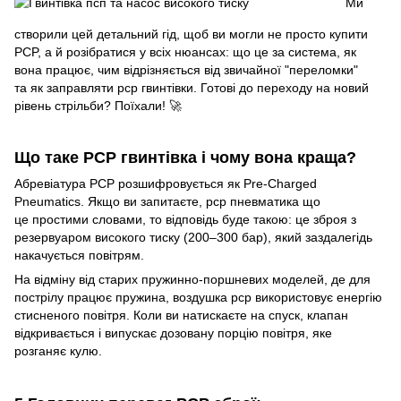
Ми
створили цей детальний гід, щоб ви могли не просто купити
PCP, а й розібратися у всіх нюансах: що це за система, як
вона працює, чим відрізняється від звичайної "переломки"
та як заправляти pcp гвинтівки. Готові до переходу на новий
рівень стрільби? Поїхали! 🚀
Що таке PCP гвинтівка і чому вона краща?
Абревіатура PCP розшифровується як Pre-Charged
Pneumatics. Якщо ви запитаєте, pcp пневматика що
це простими словами, то відповідь буде такою: це зброя з
резервуаром високого тиску (200–300 бар), який заздалегідь
накачується повітрям.
На відміну від старих пружинно-поршневих моделей, де для
пострілу працює пружина, воздушка pcp використовує енергію
стисненого повітря. Коли ви натискаєте на спуск, клапан
відкривається і випускає дозовану порцію повітря, яке
розганяє кулю.