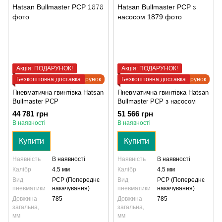
Акція: ПОДАРУНОК!
Акція: ПОДАРУНОК!
Безкоштовна доставка
Подарунок
Безкоштовна доставка
Подарунок
Пневматична гвинтівка Hatsan
Пневматична гвинтівка Hatsan
Bullmaster PCP
Bullmaster PCP з насосом
44 781 грн
51 566 грн
В наявності
В наявності
Купити
Купити
Наявність
В наявності
Наявність
В наявності
Калібр
4.5 мм
Калібр
4.5 мм
Вид
PCP (Попереднє
Вид
PCP (Попереднє
пневматики
накачування)
пневматики
накачування)
Довжина
785
Довжина
785
загальна,
загальна,
мм
мм