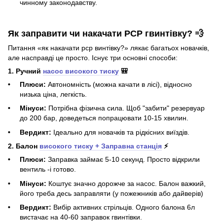
чинному законодавству.
Як заправити чи накачати PCP гвинтівку? 💨
Питання «як накачати pcp винтівку?» лякає багатьох новачків,
але насправді це просто. Існує три основні способи:
1. Ручний
насос високого тиску
🎒
Плюси:
Автономність (можна качати в лісі), відносно
низька ціна, легкість.
Мінуси:
Потрібна фізична сила. Щоб "забити" резервуар
до 200 бар, доведеться попрацювати 10-15 хвилин.
Вердикт:
Ідеально для новачків та рідкісних виїздів.
2. Балон
високого тиску + Заправна станція
⚡
Плюси:
Заправка займає 5-10 секунд. Просто відкрили
вентиль -і готово.
Мінуси:
Коштує значно дорожче за насос. Балон важкий,
його треба десь заправляти (у пожежників або дайверів)
Вердикт:
Вибір активних стрільців. Одного балона 6л
вистачає на 40-60 заправок гвинтівки.