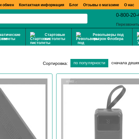
и обмен
Контактная информация
Блог
Отзывы о магазине
О нас
0-800-20-
Перезвонить
матические
Стартовые
Револьверы под
столеты
пистолеты
патрон Флобера
по популярности
сначала деше
Сортировка: