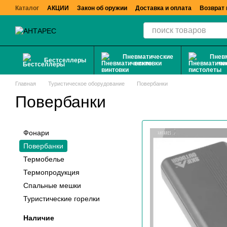
Перейти к основному контенту
Каталог
АКЦИИ
Закон об оружии
Доставка и оплата
Возврат 
Пневматические
Пнев
Бестселлеры
винтовки
пи
Главная
Туристическое оборудование
Повербанки
Повербанки
Фонари
Повербанки
Термобелье
Термопродукция
Спальные мешки
Туристические горелки
Наличие