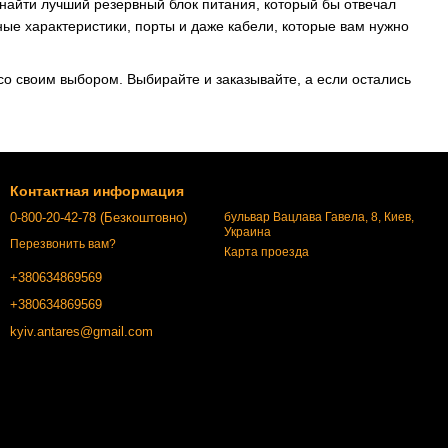
– найти лучший резервный блок питания, который бы отвечал
ые характеристики, порты и даже кабели, которые вам нужно
со своим выбором. Выбирайте и заказывайте, а если остались
Контактная информация
0-800-20-42-78 (Безкоштовно)
бульвар Вацлава Гавела, 8, Киев,
Украина
Перезвонить вам?
Карта проезда
+380634869569
+380634869569
kyiv.antares@gmail.com