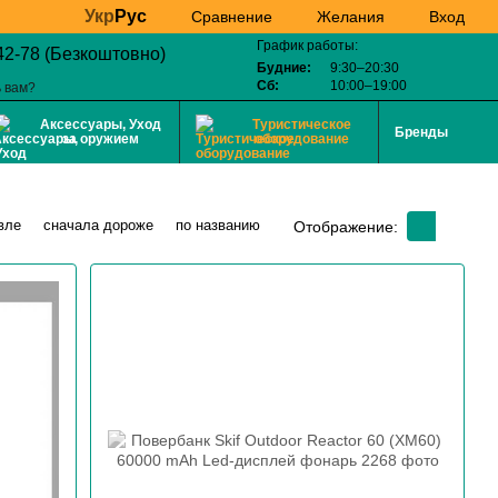
Укр
Рус
Желания
Вход
Сравнение
График работы:
42-78 (Безкоштовно)
Будние:
9:30–20:30
Сб:
10:00–19:00
 вам?
Аксессуары, Уход
Туристическое
Бренды
за оружием
оборудование
вле
сначала дороже
по названию
Отображение: