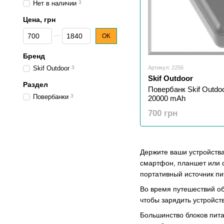
Нет в наличии
3
Цена, грн
От Цена, грн
До Цена, грн
OK
Бренд
Артикул: 2256
Skif Outdoor
3
Skif Outdoor
Раздел
Повербанк Skif Outdo
Повербанки
3
20000 mAh
700 грн
Держите ваши устройства
смартфон, планшет или ф
портативный источник пи
Во время путешествий об
чтобы зарядить устройст
Большинство блоков пита