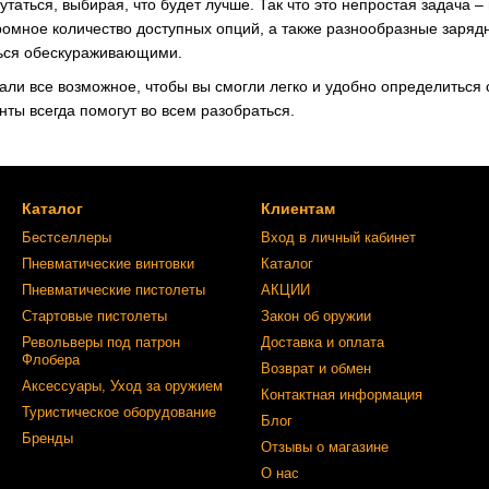
утаться, выбирая, что будет лучше. Так что это непростая задача 
омное количество доступных опций, а также разнообразные зарядн
ться обескураживающими.
ли все возможное, чтобы вы смогли легко и удобно определиться 
нты всегда помогут во всем разобраться.
Каталог
Клиентам
Бестселлеры
Вход в личный кабинет
Пневматические винтовки
Каталог
Пневматические пистолеты
АКЦИИ
Стартовые пистолеты
Закон об оружии
Револьверы под патрон
Доставка и оплата
Флобера
Возврат и обмен
Аксессуары, Уход за оружием
Контактная информация
Туристическое оборудование
Блог
Бренды
Отзывы о магазине
О нас