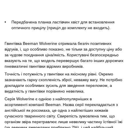
Передбачена планка ластівчин хвіст для встановлення
оптичного прицілу (приціл до комплекту не входить).
Гвинтівка Beeman Wolverine отримала безліч позитивних
відгуків, і, що особливо показно, не тільки за доступну ціну або
за чудове поєднання ціна/якість. Користувачі безпосередньо
вказують на те, що модель перевершує багато інших дорожчих
пневматичні гвинтівки відомих виробників.
Точність і потужність у гвинтівки на якісному рівні. Окремо
зазначають гарну схопленість зброї, неважку вагу. Не потрібно
докладати особливих зусиль для зведення переломом, а
видатність у гвинтівки порівняно невелика.
Серія Wolverine є однією з найпопулярніших в
асортименті компанії Beeman. Назва серії перекладається з
англійської як росомаха, це одна з найлютіших хижаків
сучасного тваринного світу. Свирепість зумовлена тим, що
організм звіра перетравлює лише невелику частину їстівної їжі
(за деякими джерелами приблизно 7%), і цей найбільший