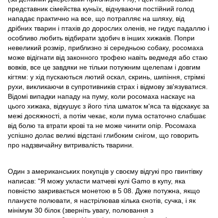
представник сімейства куньїх, відчуваючи постійний голод
нападає практично на все, що потрапляє на шляху, від
дрібних тварин і птахів до дорослих оленів, не гидує падаллю і
особливо любить відбирати здобич в інших хижаків. Попри
невеликий розмір, приблизно зі середньою собаку, росомаха
може відігнати від законного трофею навіть ведмедя або стаю
вовків, все це завдяки не тільки потужним щелепам і довгим
кігтям: у хід пускаються лютий оскал, скринь, шипіння, стрімкі
рухи, викликаючи в супротивників страх і відмову зв'язуватися.
Відомі випадки нападу на пуму, коли росомаха наскаує на
цього хижака, відкушує з його тіла шматок м'яса та відскакує за
межі досяжності, а потім чекає, коли пума остаточно слабшає
від болю та втрати крові та не може чинити опір. Росомаха
успішно долає великі відстані глибоким снігом, що говорить
про надзвичайну витривалість тварини.
Один з американських покупців у своєму відгукі про гвинтівку
написав: "Я можу укласти матчеві кулі Gamo в купу, яка
повністю закривається монетою в 5 08. Дуже потужна, якщо
плануєте полювати, я настрілював кілька єнотів, сучка, і як
мінімум 30 білок (зверніть увагу, полювання з