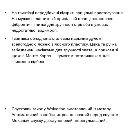
На гвинтівці передбачені відкриті прицільні пристосування.
На мушке і пластиковій прицільній планці встановлені
фіброптичні нитки для зручності стрільби в умовах
недостатньої видимості.
Гвинтівка обладнана сталевим нарізним дулом і
всепогодною ложею з якісного пластику. Цівка та ручка
забезпечені насічками для зручності хвата, а приклад зі
щокою Монте-Карло — гумовим потиличником для
зниження відбою.
Спусковий гачок у Wolverine виготовлений із металу.
Автоматичний запобіжник розташований перед спуском.
Механізм спуску двоступеневий, нерегульований.