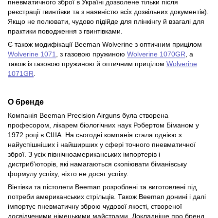
пневматичного зброї в Україні дозволене тільки після
реєстрації гвинтівки та з наявністю всіх дозвільних документів).
Якщо не полювати, чудово підійде для плінкінгу й взагалі для
практики поводження з гвинтівками.
Є також модифікації Beeman Wolverine з оптичним прицілом
Wolverine 1071
, з газовою пружиною
Wolverine 1070GR
, а
також із газовою пружиною й оптичним прицілом
Wolverine
1071GR
.
О бренде
Компанія Beeman Precision Airguns була створена
професором, лікарем біологічних наук Робертом Біманом у
1972 році в США. На сьогодні компанія стала однією з
найуспішніших і найширших у сфері точного пневматичної
зброї. З усіх північноамериканських імпортерів і
дистриб'юторів, які намагаються скопіювати біманівську
формулу успіху, ніхто не досяг успіху.
Вінтівки та пістолети Beeman розроблені та виготовлені під
потреби американських стрільців. Також Beeman донині і далі
імпортує пневматичну зброю чудової якості, створеної
досвідченими німецькими майстрами. Докладніше про бренд