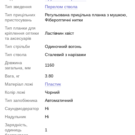
Тип зведення
Перелом ствола
Тип прицільних
Регульована прицільна планка з мушкою,
пристосувань
Фібероптичні нитки
Тип планки для
кріплення оптики
Ластівчин хвіст
та аксесуарів
Тип стрільби
Одиночний вогонь
Тип ствола
Сталевий з нарізами
Довжина
1160
загальна, мм
Вага, кг
3.80
Матеріал ложі
Пластик
Колір ложі
Чорний
Тип запобіжника
Автоматичний
Саундмодератор
Ні
Надульник
Ні
Зарядність,
одиниць
1
боєприпаса