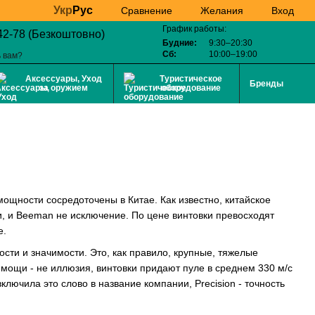
Укр
Рус
Желания
Вход
Сравнение
График работы:
42-78 (Безкоштовно)
Будние:
9:30–20:30
Сб:
10:00–19:00
 вам?
Аксессуары, Уход
Туристическое
Бренды
за оружием
оборудование
ощности сосредоточены в Китае. Как известно, китайское
и, и Beeman не исключение. По цене винтовки превосходят
е.
сти и значимости. Это, как правило, крупные, тяжелые
мощи - не иллюзия, винтовки придают пуле в среднем 330 м/с
ключила это слово в название компании, Precision - точность