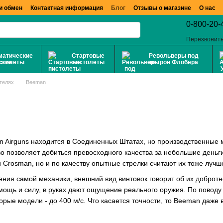
и обмен
Контактная информация
Блог
Отзывы о магазине
О нас
0-800-20-
Перезвонить
матические
Стартовые
Револьверы под
столеты
пистолеты
патрон Флобера
телях
Beeman
n Airguns находится в Соединенных Штатах, но производственные м
о позволяет добиться превосходного качества за небольшие деньг
 Crosman, но и по качеству опытные стрелки считают их тоже лучш
ния самой механики, внешний вид винтовок говорит об их добротно
ощь и силу, в руках дают ощущение реального оружия. По поводу 
орые модели - до 400 м/с. Что касается точности, то Beeman даже в