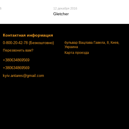
6
12 декабря 2016
Gletcher
Контактная информация
0-800-20-42-78 (Безкоштовно)
бульвар Вацлава Гавела, 8, Киев,
Украина
Перезвонить вам?
Карта проезда
+380634869569
+380634869569
kyiv.antares@gmail.com