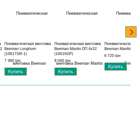
а
Пневматическая винтовка
Пневматическая винтовка
Пневматическая ви
32
Beeman Longhorn
Beeman Mantis ОП 4x32
Beeman Mantis (10
(10617GR-1)
(10616GP)
6 720 грн
7 380 грн
8 040 грн
Купить
Купить
Купить