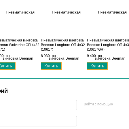
евматическая винтовка
Пневматическая винтовка
Пневматическая винтовк
eman Wolverine ОП 4x32
Beeman Longhorn ОП 4x32
Beeman Longhorn ОП 4x
71)
(10617)
(10617GR)
90 грн
8 930 грн
9 400 грн
Купить
Купить
Купить
рий
Войти с помощью