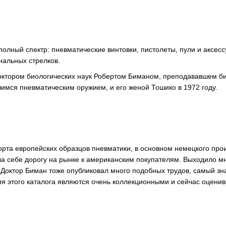
полный спектр: пневматические винтовки, пистолеты, пули и аксес
альных стрелков.
ктором биологических наук Робертом Биманом, преподававшем би
имся пневматическим оружием, и его женой Тошико в 1972 году.
рта европейских образцов пневматики, в основном немецкого прои
ла себе дорогу на рынке к американским покупателям. Выходило 
Доктор Биман тоже опубликовал много подобных трудов, самый знам
ия этого каталога являются очень коллекционными и сейчас оценив