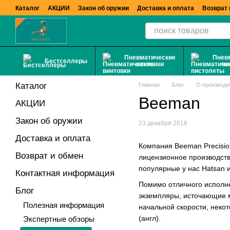
Перейти к основному контенту
Каталог
АКЦИИ
Закон об оружии
Доставка и оплата
Возврат 
Пневматические
Пнев
Бестселлеры
винтовки
пи
Каталог
Главная
Блог
О производи
Beeman
АКЦИИ
Закон об оружии
23 декабря 2016
Доставка и оплата
Компания Beeman Precisio
Возврат и обмен
лицензионное производств
популярные у нас Hatsan и
Контактная информация
Помимо отличного исполне
Блог
экземпляры, источающие м
Полезная информация
начальной скорости, некот
(англ).
Экспертные обзоры