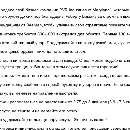
родала свой бизнес компании "S/R Industries of Maryland", которы
го оружия до сих пор благодарны Роберту Биману за огромный вкла
мендациям от Beeman, чтобы улучшить свои стрелковые показатели
нтовке требуется 500-1000 выстрелов для обкатки. Первые 100 вы
а жесткий твердый упор! Поддерживайте винтовку рукой, или, лучше
ком цевьё оружия, никогда не кладите ствол.
, если винтовка переломана для взвода. Ствол может подскочить в
азуется трещина. Винтовка в этом случае лишается гарантии!
ас переломного типа или с подствольным рычагом, всегда придерж
ю винтовку свободно за цевьё, рукоятку и уперев в плечо. Если сж
атку, вы меняете направление выстрела.
жен располагаться на расстоянии от 2.75 до 3 дюймов (6.9 - 7.6 см
уск, не тяните и не дергайте его резко.
к удерживайте цель еще пару секунд. Это очень важно!
винтовка индивидуальна и обладает только ей присущими свойства