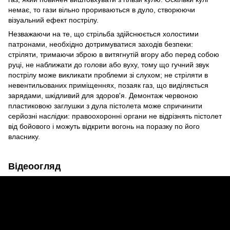
немає, то гази вільно прориваються в дуло, створюючи
візуальний ефект пострілу.
Незважаючи на те, що стрільба здійснюється холостими
патронами, необхідно дотримуватися заходів безпеки:
стріляти, тримаючи зброю в витягнутій вгору або перед собою
руці, не наближати до голови або вуху, тому що гучний звук
пострілу може викликати проблеми зі слухом; не стріляти в
невентильованих приміщеннях, позаяк газ, що виділяється
зарядами, шкідливий для здоров'я. Демонтаж червоною
пластиковою заглушки з дула пістолета може спричинити
серйозні наслідки: правоохоронні органи не відрізнять пістолет
від бойового і можуть відкрити вогонь на поразку по його
власнику.
Відеоогляд