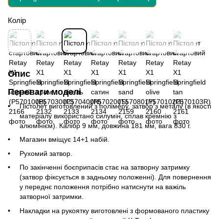
Колір
Опис
Переваги моделі
Пістолет виготовлений з полімеру, затвор з металу (в якості
матеріалу використано силумін, сплав кремнію з
алюмінієм). Калібр 9 мм, довжина 181 мм, вага 830 г.
Магазин вміщує 14+1 набій.
Рухомий затвор.
По закінченні боєприпасів стає на затворну затримку
(затвор фіксується в задньому положенні). Для повернення
у переднє положення потрібно натиснути на важіль
затворної затримки.
Накладки на рукоятку виготовлені з формованого пластику