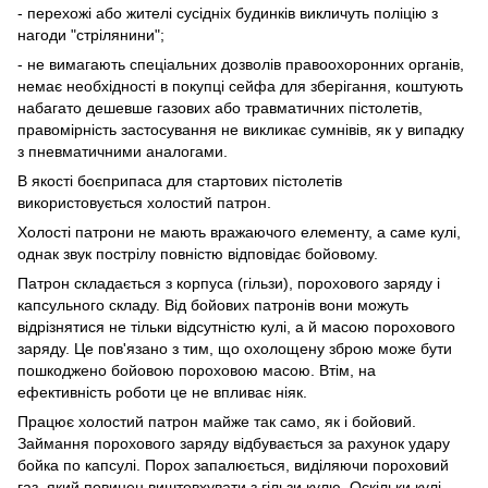
- перехожі або жителі сусідніх будинків викличуть поліцію з
нагоди "стрілянини";
- не вимагають спеціальних дозволів правоохоронних органів,
немає необхідності в покупці сейфа для зберігання, коштують
набагато дешевше газових або травматичних пістолетів,
правомірність застосування не викликає сумнівів, як у випадку
з пневматичними аналогами.
В якості боєприпаса для стартових пістолетів
використовується холостий патрон.
Холості патрони не мають вражаючого елементу, а саме кулі,
однак звук пострілу повністю відповідає бойовому.
Патрон складається з корпуса (гільзи), порохового заряду і
капсульного складу. Від бойових патронів вони можуть
відрізнятися не тільки відсутністю кулі, а й масою порохового
заряду. Це пов'язано з тим, що охолощену зброю може бути
пошкоджено бойовою пороховою масою. Втім, на
ефективність роботи це не впливає ніяк.
Працює холостий патрон майже так само, як і бойовий.
Займання порохового заряду відбувається за рахунок удару
бойка по капсулі. Порох запалюється, виділяючи пороховий
газ, який повинен виштовхувати з гільзи кулю. Оскільки кулі