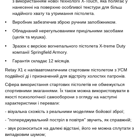
з використанням нової технології X-Touch, яка полягає у
нанесенні на поверхню особливої текстури для більш
надійного хвату та утримання пістолета.
Виробник забезпечив зброю ручним запобіжником.
Обладнаний нерегульованими прицільними засобами
(целік та мушка).
Зразок є версією вогнепального пістолета X-treme Duty
компанії Springfield Armory.
Гарантія складає 12 місяців.
Retay X1 є напівавтоматичним стартовим пістолетом з УСМ
подвійної ді і призначений для відстрілу холостих патронів.
Сфера використання стартових пістолетів не обмежується
спортивними змаганнями. Їх також можна використовувати в
якості психологічної самооборони з огляду на наступні
характеристики і переваги:
- візуальна схожість з реальними моделями бойової зброї;
- "попереджувальний постріл в повітря" звучить, як справжній;
- звук розноситься на далекі відстані, його не можна сплутати з
випадковим шумом;