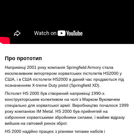
Про прототип
Наприкінці 2001 року компанія Springfield Armory стала
ексклюзивним імпортером хорватських пістолетів HS2000 у
США, і в США пістолети HS2000 в даний час продаються під
позначенням X-treme Duty pistol (Springfield XD).
Пістолет HS 2000 був створений наприкінці 1990-х.
конструкторським колективом на чолі з Марком Вуковичем
спеціально для хорватської армії. Виробництво почалося 1999
року компанією IM Metal. HS 2000 був прийнятий на
озброєння хорватськими збройними силами, і майже відразу
вийшов на світовий ринок зброї.
HS 2000 надійно працює з різними типами набоїв і