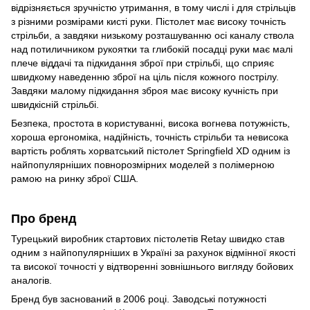
відрізняється зручністю утримання, в тому числі і для стрільців
з різними розмірами кисті руки. Пістолет має високу точність
стрільби, а завдяки низькому розташуванню осі каналу ствола
над потиличником рукоятки та глибокій посадці руки має малі
плече віддачі та підкидання зброї при стрільбі, що сприяє
швидкому наведенню зброї на ціль після кожного пострілу.
Завдяки малому підкидання зброя має високу кучність при
швидкісній стрільбі.
Безпека, простота в користуванні, висока вогнева потужність,
хороша ергономіка, надійність, точність стрільби та невисока
вартість роблять хорватський пістолет Springfield XD одним із
найпопулярніших повнорозмірних моделей з полімерною
рамою на ринку зброї США.
Про бренд
Турецький виробник стартових пістолетів Retay швидко став
одним з найпопулярніших в Україні за рахунок відмінної якості
та високої точності у відтворенні зовнішнього вигляду бойових
аналогів.
Бренд був заснований в 2006 році. Заводські потужності