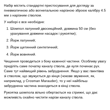
Набір містить стандартні пристосування для догляду за
пневматичною або вогнепальною нарізною зброєю калібру 4.5
мм з нарізним стволом.
У наборі є все необхідне:
Шомпол латунний двосекційний, довжина 50 см (без
урахування довжини насадок і рукоятки);
Йорж латунний;
Йорж щетинний синтетичний;
Йорж вовняний.
Чищення проводиться з боку казенної частини. Особливу увагу
приділіть саме початку каналу ствола, де куля починає рух.
Саме тут найвищий рівень забруднення. Якщо у вас гвинтівка
зі стволом, що звужується до кінця (чокове звуження, як,
наприклад, у Crosman Marauder), то у неї найбільш
забруднена частина знаходиться в кінці ствола.
Рукоятка шомпола вільно обертається на стрижні, що дає
можливість охайно чистити нарізи каналу ствола.