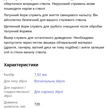
обертатися всередині ствола. Нерухомий стрижень може
пошкодити нарізи в стволі.
Латунний йорж служить для зняття свинцевого нальоту. Він
абсолютно безпечний для вашого сталевого ствола.
Щетинний йорж служить для грубого очищення після обробки
латунний йоржем.
Вішер служить для остаточного доведення. Необхидимо
пропустити через петлю вишера обтиральний матеріал
(дрантя, ганчірку, ватний диск чи тому подібне) і зняти залишки
олії із стінок каналу ствола.
Характеристики
Калібр
7.62 мм
Для типу зброї
Вогнепальна зброя
Для нарізної /
гладкоствольної
Для нарізної зброї
зброї
Довжина
720
шомпола, мм