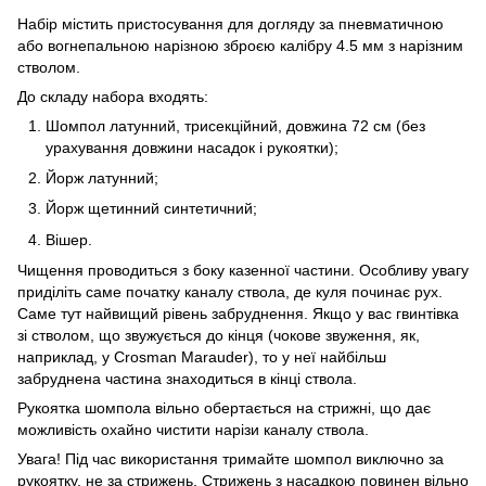
Набір містить пристосування для догляду за пневматичною
або вогнепальною нарізною зброєю калібру 4.5 мм з нарізним
стволом.
До складу набора входять:
Шомпол латунний, трисекційний, довжина 72 см (без
урахування довжини насадок і рукоятки);
Йорж латунний;
Йорж щетинний синтетичний;
Вішер.
Чищення проводиться з боку казенної частини. Особливу увагу
приділіть саме початку каналу ствола, де куля починає рух.
Саме тут найвищий рівень забруднення. Якщо у вас гвинтівка
зі стволом, що звужується до кінця (чокове звуження, як,
наприклад, у Crosman Marauder), то у неї найбільш
забруднена частина знаходиться в кінці ствола.
Рукоятка шомпола вільно обертається на стрижні, що дає
можливість охайно чистити нарізи каналу ствола.
Увага! Під час використання тримайте шомпол виключно за
рукоятку, не за стрижень. Стрижень з насадкою повинен вільно