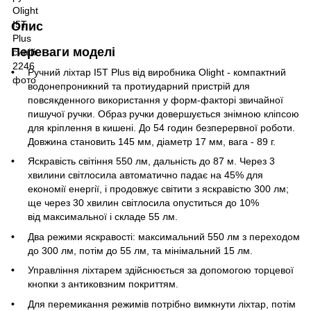
Опис
Переваги моделі
Ручний ліхтар I5T Plus від виробника Olight - компактний
водонепроникний та протиударний пристрій для
повсякденного використання у форм-факторі звичайної
пишучої ручки. Образ ручки довершується знімною кліпсою
для кріплення в кишені. До 54 годин безперервної роботи.
Довжина становить 145 мм, діаметр 17 мм, вага - 89 г.
Яскравість світіння 550 лм, дальність до 87 м. Через 3
хвилини світлосила автоматично падає на 45% для
економії енергії, і продовжує світити з яскравістю 300 лм;
ще через 30 хвилин світлосила опуститься до 10%
від максимальної і складе 55 лм.
Два режими яскравості: максимальний 550 лм з переходом
до 300 лм, потім до 55 лм, та мінімальний 15 лм.
Управління ліхтарем здійснюється за допомогою торцевої
кнопки з антиковзним покриттям.
Для перемикання режимів потрібно вимкнути ліхтар, потім