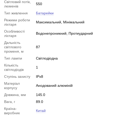
Світловий потік,
550
люменів
Тип живлення
Батарейки
Режими роботи
Максимальний, Мінімальний
ліхтаря
Особливості
Водонепроникний, Протиударний
ліхтаря
Дальність
світлового
87
променя, м
Тип лампи
Світлодіодна
Кількість
1
світлодіодів
Ступінь захисту
IPx8
Матеріал
Анодований алюміній
корпусу
Довжина, мм
145.0
Вага, г
89.0
Країна-
Китай
виробник