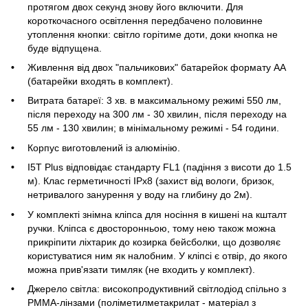
протягом двох секунд знову його включити. Для
короткочасного освітлення передбачено половинне
утоплення кнопки: світло горітиме доти, доки кнопка не
буде відпущена.
Живлення від двох "пальчикових" батарейок формату АА
(батарейки входять в комплект).
Витрата батареї: 3 хв. в максимальному режимі 550 лм,
після переходу на 300 лм - 30 хвилин, після переходу на
55 лм - 130 хвилин; в мінімальному режимі - 54 години.
Корпус виготовлений із алюмінію.
I5T Plus відповідає стандарту FL1 (падіння з висоти до 1.5
м). Клас герметичності IPx8 (захист від вологи, бризок,
нетривалого занурення у воду на глибину до 2м).
У комплекті знімна кліпса для носіння в кишені на кшталт
ручки. Кліпса є двосторонньою, тому нею також можна
прикріпити ліхтарик до козирка бейсболки, що дозволяє
користуватися ним як налобним. У кліпсі є отвір, до якого
можна прив'язати тимляк (не входить у комплект).
Джерело світла: високопродуктивний світлодіод спільно з
PMMA-лінзами (поліметилметакрилат - матеріал з