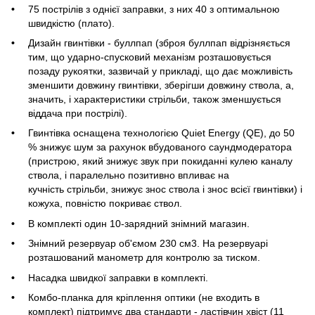
75 пострілів з однієї заправки, з них 40 з оптимальною
швидкістю (плато).
Дизайн гвинтівки - буллпап (зброя буллпап відрізняється
тим, що ударно-спусковий механізм розташовується
позаду рукоятки, зазвичай у прикладі, що дає можливість
зменшити довжину гвинтівки, зберігши довжину ствола, а,
значить, і характеристики стрільби, також зменшується
віддача при пострілі).
Гвинтівка оснащена технологією Quiet Energy (QE), до 50
% знижує шум за рахунок вбудованого саундмодератора
(пристрою, який знижує звук при покиданні кулею каналу
ствола, і паралельно позитивно впливає на
кучність стрільби, знижує знос ствола і знос всієї гвинтівки) і
кожуха, повністю покриває ствол.
В комплекті один 10-зарядний знімний магазин.
Знімний резервуар об'ємом 230 см3. На резервуарі
розташований манометр для контролю за тиском.
Насадка швидкої заправки в комплекті.
Комбо-планка для кріплення оптики (не входить в
комплект) підтримує два стандарти - ластівчин хвіст (11