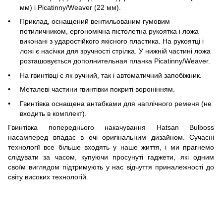
мм) і Picatinny/Weaver (22 мм).
Приклад, оснащений вентильованим гумовим
потиличником, ергономічна пістолетна рукоятка і ложа
виконані з ударостійкого якісного пластика. На рукоятці і
ложі є насічки для зручності стрілка. У нижній частині ложа
розташовується дополнительная планка Picatinny/Weaver.
На гвинтівці є як ручний, так і автоматичний запобіжник.
Металеві частини гвинтівки покриті воронінням.
Гвинтівка оснащена антабками для наплічного ременя (не
входить в комплект).
Гвинтівка попереднього накачування Hatsan Bulboss
насамперед впадає в очі оригінальним дизайном. Сучасні
технології все більше входять у наше життя, і ми прагнемо
слідувати за часом, купуючи просунуті гаджети, які одним
своїм виглядом підтримують у нас відчуття приналежності до
світу високих технологій.