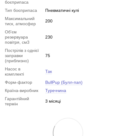
боєприпаса
Тип боєприпаса
Пневматичні кулі
Максимальний
200
тиск, атмосфер
Об'єм
резервуара
230
повітря, см3
Пострілів з однієї
заправки
75
(приблизно)
Насос в
Так
комплекті
Форм-фактор
BullPup (Булл-пап)
Країна-виробник
Туреччина
Гарантійний
3 місяці
термін