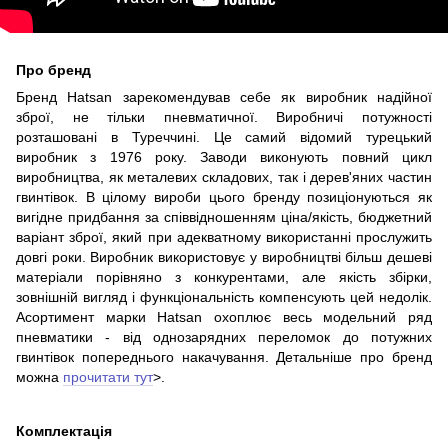
Про бренд
Бренд Hatsan зарекомендував себе як виробник надійної
зброї, не тільки пневматичної. Виробничі потужності
розташовані в Туреччині. Це самий відомий турецький
виробник з 1976 року. Заводи виконують повний цикл
виробництва, як металевих складових, так і дерев'яних частин
гвинтівок. В цілому вироби цього бренду позиціонуються як
вигідне придбання за співвідношенням ціна/якість, бюджетний
варіант зброї, який при адекватному використанні прослужить
довгі роки. Виробник використовує у виробництві більш дешеві
матеріали порівняно з конкурентами, але якість збірки,
зовнішній вигляд і функціональність компенсують цей недолік.
Асортимент марки Hatsan охоплює весь модельний ряд
пневматики - від однозарядних переломок до потужних
гвинтівок попереднього накачування. Детальніше про бренд
можна
прочитати тут
>.
Комплектація