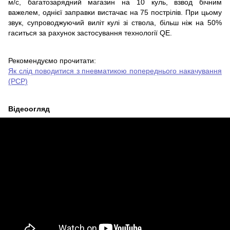
м/с, багатозарядний магазин на 10 куль, взвод бічним
важелем, однієї заправки вистачає на 75 пострілів. При цьому
звук, супроводжуючий виліт кулі зі ствола, більш ніж на 50%
гаситься за рахунок застосування технології QE.
Рекомендуємо прочитати:
Як слід поводитися з пневматикою попереднього накачування
(PCP)
Відеоогляд