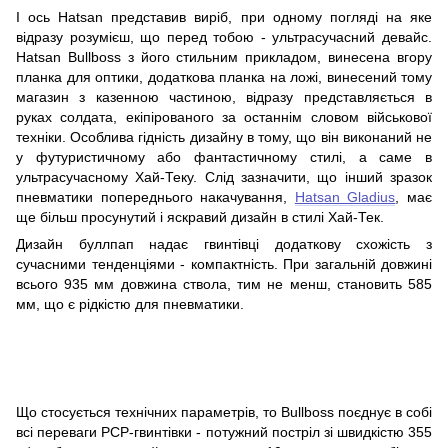
І ось Hatsan представив виріб, при одному погляді на яке
відразу розумієш, що перед тобою - ультрасучасний девайс.
Hatsan Bullboss з його стильним прикладом, винесена вгору
планка для оптики, додаткова планка на ложі, винесений тому
магазин з казенною частиною, відразу представляється в
руках солдата, екіпірованого за останнім словом військової
техніки. Особлива гідність дизайну в тому, що він виконаний не
у футуристичному або фантастичному стилі, а саме в
ультрасучасному Хай-Теку. Слід зазначити, що інший зразок
пневматики попереднього накачування,
Hatsan Gladius
, має
ще більш просунутий і яскравий дизайн в стилі Хай-Тек.
Дизайн буллпап надає гвинтівці додаткову схожість з
сучасними тенденціями - компактність. При загальній довжині
всього 935 мм довжина ствола, тим не менш, становить 585
мм, що є рідкістю для пневматики.
Що стосується технічних параметрів, то Bullboss поєднує в собі
всі переваги PCP-гвинтівки - потужний постріл зі швидкістю 355