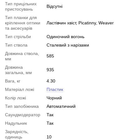
Тип прицільних
Відсутні
пристосувань
Тип планки для
кріплення оптики
Ластівчин хвіст, Picatinny, Weaver
та аксесуарів
Тип стрільби
Одиночний вогонь
Тип ствола
Сталевий з нарізами
Довжина ствола,
585
мм
Довжина
935
загальна, мм
Вага, кг
4.30
Матеріал ложі
Пластик
Колір ложі
Чорний
Тип запобіжника
Автоматичний
Саундмодератор
Так
Надульник
Так
Зарядність,
одиниць
10