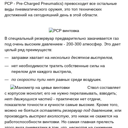
PCP - Pre-Charged Pneumatics) превосходит все остальные
виды пневматического оружия, это топ технических
достижений на сегодняшний день в этой области.
В специальный резервуар предварительно закачивается газ
под очень высоким давлением - 200-300 атмосфер. Это дает
целый ряд преимуществ:
заправки хватает на
несколько десятков
выстрелов,
нет необходимости тратить собственные силы на
перелом для каждого выстрела,
по скорости пули нет равных
среди воздушек
.
Ствол составляет
с корпусом монолит, его не нужно переламывать, взводить;
нет движущихся частей
- практически нет отдачи,
показатели точности и кучности самые высокие. Кроме того,
можно не бояться
оставлять резервуар под давлением
, или
производить
выстрел вхолостую
, это никак не скажется на
работоспособности винтовки. Но самая главная прелесть
этого вида пневматики в том, что, несмотря на снижение