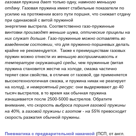
газовая пружина дает
только одну,
намного меньшую
отдачу
. Газовая пружина имеет стабильные показатели по
усилию на протяжении всего пути поршня, что снижает отдачу
при одинаковой с витой пружиной
энергетике выстрела. Соответственно газо-пружинные
винтовки
производят меньше шума, оптические прицелы на
них служат дольше
. Газо-пружинные
можно оставлять во
взведенном состоянии
, что для пружинно-поршневых делать
крайне не рекомендуется. Также к преимуществам газовых
пружин можно отнести их
меньшую восприимчивость к
температуре окружающей среды
, чем пружинные (витая
пружина становится жестче на холоде, смазка частично
теряет свои свойства, в отличие от газовой, где применяется
высокотехнологичная смазка, и пружина никак не реагирует
на холод), и
невероятный ресурс
: они выдерживают до 40
тысяч выстрелов, в то время как обычная пружина
изнашивается после 2500-5000 выстрелов. Обратите
внимание, что
скорость выброса поршня газовой пружины
на 40%,
а
газовой пружины с азотом - на 55%
превосходит
скорость разжатия обычной пружины.
Пневматика с предварительной накачкой
(ПСП, от англ.