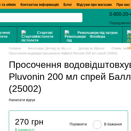
 та обмін
Контактна інформація
Блог
Відгуки про магазин
Про нас
0-800-20-
Передзвони
тичні
Стартові
Револьвери під патрон
лети
пістолети
Флобера
Головна
Аксесуари, Догляд за зброєю
Догляд за зброєю
Оливи, засо
Просочення водовідштовхувальне Ballistol Pluvonin 200 мл спрей (25002)
Просочення водовідштовхува
Pluvonin 200 мл спрей Бал
(25002)
Написати відгук
270 грн
Порівняти
В бажання
В наявності