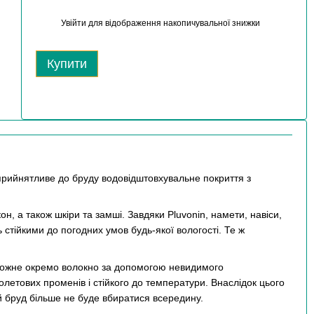
Увійти
для відображення накопичувальної знижки
%
Купити
 сприйнятливе до бруду водовідштовхувальне покриття з
н, а також шкіри та замші. Завдяки Pluvonin, намети, навіси,
 стійкими до погодних умов будь-якої вологості. Те ж
 кожне окремо волокно за допомогою невидимого
олетових променів і стійкого до температури. Внаслідок цього
 бруд більше не буде вбиратися всередину.