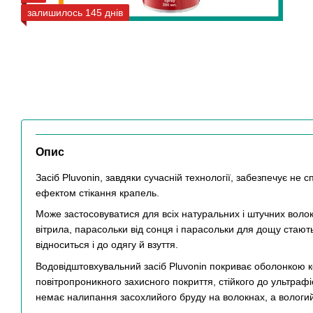
залишилось 145 днів
Опис
Засіб Pluvonin, завдяки сучасній технології, забезпечує не
ефектом стікання крапель.
Може застосовуватися для всіх натуральних і штучних волоко
вітрила, парасольки від сонця і парасольки для дощу стають
відноситься і до одягу й взуття.
Водовідштовхувальний засіб Pluvonin покриває оболонкою
повітропроникного захисного покриття, стійкого до ультрафі
немає налипання засохлийого бруду на волокнах, а вологий