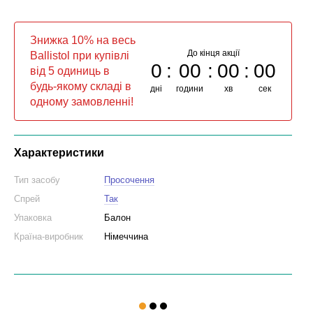
Знижка 10% на весь
До кінця акції
Ballistol при купівлі
0
00
00
00
від 5 одиниць в
будь-якому складі в
дні
години
хв
сек
одному замовленні!
Характеристики
Тип засобу
Просочення
Спрей
Так
Упаковка
Балон
Країна-виробник
Німеччина