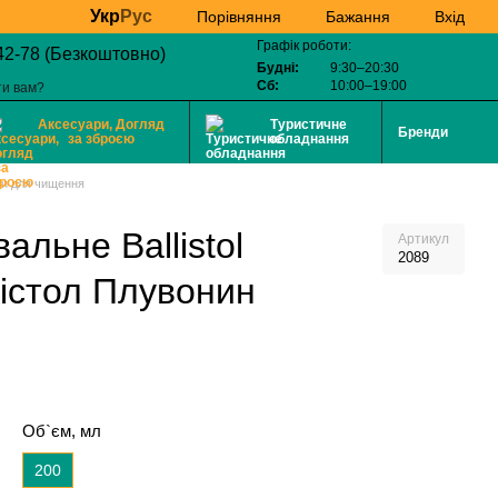
Укр
Рус
Бажання
Вхід
Порівняння
Графік роботи:
42-78 (Безкоштовно)
Будні:
9:30–20:30
Сб:
10:00–19:00
ти вам?
Аксесуари, Догляд
Туристичне
Бренди
за зброєю
обладнання
би для чищення
льне Ballistol
Артикул
2089
лістол Плувонин
Об`єм, мл
200