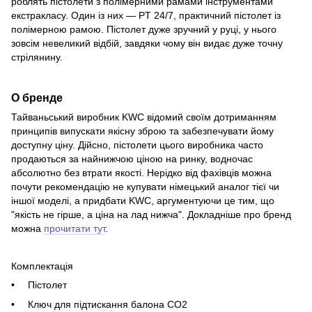
роблять пістолети з полімерними рамами інструментами
екстракласу. Один із них — PT 24/7, практичний пістолет із
полімерною рамою. Пістолет дуже зручний у руці, у нього
зовсім невеликий відбій, завдяки чому він видає дуже точну
стрілянину.
О бренде
Тайваньський виробник KWC відомий своїм дотриманням
принципів випускати якісну зброю та забезпечувати йому
доступну ціну. Дійсно, пістолети цього виробника часто
продаються за найнижчою ціною на ринку, водночас
абсолютно без втрати якості. Нерідко від фахівців можна
почути рекомендацію не купувати німецький аналог тієї чи
іншої моделі, а придбати KWC, аргументуючи це тим, що
"якість не гірше, а ціна на лад нижча". Докладніше про бренд
можна
прочитати тут
.
Комплектація
Пістолет
Ключ для підтискання балона CO2