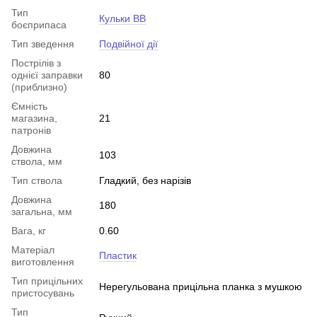
Тип
Кульки BB
боєприпаса
Тип зведення
Подвійної дії
Пострілів з
однієї заправки
80
(приблизно)
Ємність
магазина,
21
патронів
Довжина
103
ствола, мм
Тип ствола
Гладкий, без нарізів
Довжина
180
загальна, мм
Вага, кг
0.60
Матеріал
Пластик
виготовлення
Тип прицільних
Нерегульована прицільна планка з мушкою
пристосувань
Тип