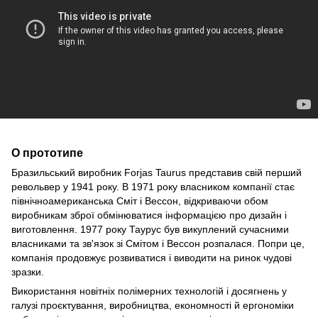
О прототипе
Бразильський виробник Forjas Taurus представив свій перший
револьвер у 1941 року. В 1971 року власником компанії стає
північноамериканська Сміт і Вессон, відкриваючи обом
виробникам зброї обмінюватися інформацією про дизайн і
виготовлення. 1977 року Таурус був викуплений сучасними
власниками та зв'язок зі Смітом і Вессон розпалася. Попри це,
компанія продовжує розвиватися і виводити на ринок чудові
зразки.
Використання новітніх полімерних технологій і досягнень у
галузі проєктування, виробництва, економності й ергономіки