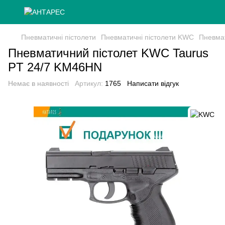
Пневматичні пістолети
Пневматичні пістолети KWC
Пневма
Пневматичний пістолет KWC Taurus
PT 24/7 KM46HN
Немає в наявності
Артикул:
1765
Написати відгук