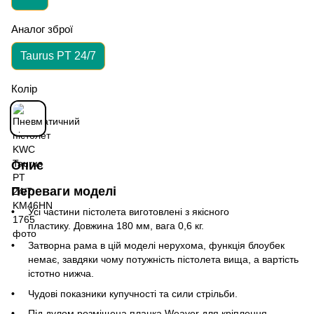
Аналог зброї
Taurus PT 24/7
Колір
Опис
Переваги моделі
Усі частини пістолета виготовлені з якісного
пластику.
Довжина 180
мм, вага 0,6 кг.
Затворна рама в цій моделі нерухома, функція блоубек
немає, завдяки чому потужність пістолета вища, а вартість
істотно нижча.
Чудові показники купучності та сили стрільби.
Під дулом розміщена планка Weaver для кріплення