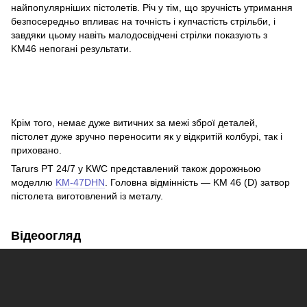
найпопулярніших пістолетів. Річ у тім, що зручність утримання
безпосередньо впливає на точність і купчастість стрільби, і
завдяки цьому навіть малодосвідчені стрілки показують з
KM46 непогані результати.
Крім того, немає дуже витичних за межі зброї деталей,
пістолет дуже зручно переносити як у відкритій колбурі, так і
приховано.
Tarurs PT 24/7 у KWC представлений також дорожньою
моделлю
KM-47DHN
. Головна відмінність — KM 46 (D) затвор
пістолета виготовлений із металу.
Відеоогляд