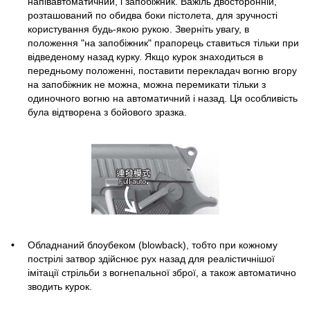
напівавтоматичний, і запобіжник. Важіль двосторонній,
розташований по обидва боки пістолета, для зручності
користування будь-якою рукою. Зверніть увагу, в
положення "на запобіжник" прапорець ставиться тільки при
відведеному назад курку. Якщо курок знаходиться в
передньому положенні, поставити перекладач вогню вгору
на запобіжник не можна, можна перемикати тільки з
одиночного вогню на автоматичний і назад. Ця особливість
була відтворена з бойового зразка.
Обладнаний блоубеком (blowback), тобто при кожному
пострілі затвор здійснює рух назад для реалістичнішої
імітації стрільби з вогнепальної зброї, а також автоматично
зводить курок.