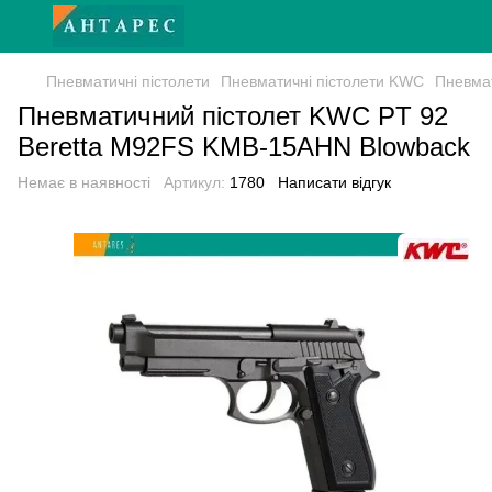
Пневматичні пістолети
Пневматичні пістолети KWC
Пневма
Пневматичний пістолет KWC PT 92
Beretta M92FS KMB-15AHN Blowback
Немає в наявності
Артикул:
1780
Написати відгук