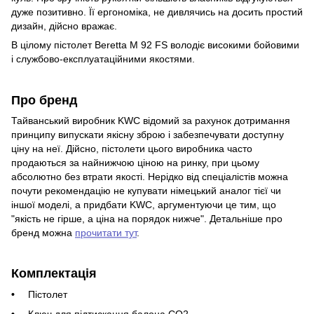
дуже позитивно. Її ергономіка, не дивлячись на досить простий
дизайн, дійсно вражає.
В цілому пістолет Beretta M 92 FS володіє високими бойовими
і службово-експлуатаційними якостями.
Про бренд
Тайванський виробник KWC відомий за рахунок дотримання
принципу випускати якісну зброю і забезпечувати доступну
ціну на неї. Дійсно, пістолети цього виробника часто
продаються за найнижчою ціною на ринку, при цьому
абсолютно без втрати якості. Нерідко від спеціалістів можна
почути рекомендацію не купувати німецький аналог тієї чи
іншої моделі, а придбати KWC, аргументуючи це тим, що
"якість не гірше, а ціна на порядок нижче". Детальніше про
бренд можна
прочитати тут
.
Комплектація
Пістолет
Ключ для підтискання балона CO2