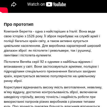
Про прототип
Компанія Беретта - одна з найстаріших в Італії. Вона веде
свою історію з 1526 року. Її зброя перебуває на службі армії і
поліції багатьох країн світу, а також активно купується
цивільним населенням. Для виробника характерний широкий
діапазон зброї: як пістолети і револьвери, так і рушниці,
гвинтівки і пістолета-кулемети.
Пістолети Beretta серії 92 є одними з найбільш відомих і
впізнаваних у світі. Вони застосовуються арміями, поліцією і
підрозділами спеціального призначення багатьох західних
країн, користуються великою популярністю на цивільному
ринку зброї.
Користувачі відзначають високу якість виготовлення, невелику,
м'яку віддачу, достатню контрольованість зброї, включаючи
швидкісну стрільбу, високу точність і надійність роботи при
використанні патронів різних виробників з різними типами
куль. Про зручність рукоятки більшість власників відгукуються