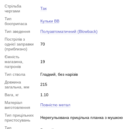
Стрільба
Так
чергами
Тип
Кульки BB
боєприпаса
Тип зведення
Полуавтоматичний (Blowback)
Пострілів з
однієї заправки
70
(приблизно)
Ємність
магазина,
19
патронів
Тип ствола
Гладкий, без нарізів
Довжина
215
загальна, мм
Вага, кг
1.10
Матеріал
Повністю метал
виготовлення
Тип прицільних
Нерегульована прицільна планка з мушкою
пристосувань
Тип