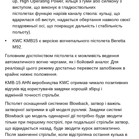
up, High Operating Power, кільця з гуми або силікону з
виступом, що виконує в гладкоствольних
пістолетах функцію нарізів каналу ствола: кульці, що
вдарилася об виступ, надається обертання навколо своєї
поздовжньої осі, що покращує дальність і стабільність
польоту).
KWC KMB15 є версією вогнепального пістолета Beretta
M92.
Головним достоїнством пістолета є можливість ведення
автоматичного вогню чергами, як і бойовий аналог. Для
реалізації цього режиму достатньо перевести запобіжник в
крайнє нижнє положення.
KMB-15 AHN виробництва KWC отримав чимало позитивних
відгуків від користувачів завдяки хорошій збірці і
відмінній точності стрільби.
Пістолет оснащений системою Blowback, затвор і важіль
затворної затримки в цій моделі рухливі. Завдяки системі
Blowback цю модель одинарної дії потрібно буде зводити
тільки при першому пострілі, при подальшої стрільби затвор,
що відкидається назад, буде зводити курок автоматично.
Після закінченні стрільби, коли відстріляна остання кулька в