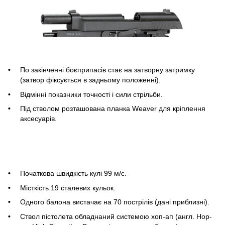
По закінченні боєприпасів стає на затворну затримку
(затвор фіксується в задньому положенні).
Відмінні показники точності і сили стрільби.
Під стволом розташована планка Weaver для кріплення
аксесуарів.
Початкова швидкість кулі 99 м/с.
Місткість 19 сталевих кульок.
Одного балона вистачає на 70 пострілів (дані приблизні).
Ствол пістолета обладнаний системою хоп-ап (англ. Hop-