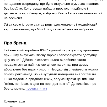
попадання всередину, що було актуально в умовах піщаних
бур Ізраїлю. Конструкція вийшла простою, надійною і
дешевою у виробництві, а зброяр Узіель Галь став знаменитий
на весь світ.
Узі за свою історію зазнав ряду удосконалень і модифікацій,
варто зазначити, що Mini Uzi досі перебуває на озброєнні.
Про бренд
Тайванський виробник KWC відомий за рахунок дотримання
принципу випускати якісну зброю і забезпечувати доступну
ціну на неї. Дійсно, пістолети цього виробника часто
продаються за найнижчою ціною на ринку, при цьому
абсолютно без втрати якості. Нерідко від спеціалістів можна
почути рекомендацію не купувати німецький аналог тієї чи
іншої моделі, а придбати KWC, аргументуючи це тим, що
"якість не гірше, а ціна на порядок нижче". Детальніше про
бренд можна
прочитати тут
.
Комплектація