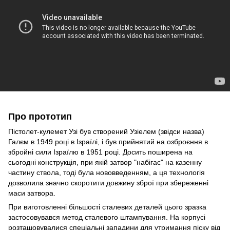
Про прототип
Пістолет-кулемет Узі був створений Узіелем (звідси назва)
Галєм в 1949 році в Ізраїлі, і був прийнятий на озброєння в
збройні сили Ізраїлю в 1951 році. Досить поширена на
сьогодні конструкція, при якій затвор "набігає" на казенну
частину ствола, тоді була нововведенням, а ця технологія
дозволила значно скоротити довжину зброї при збереженні
маси затвора.
При виготовленні більшості сталевих деталей цього зразка
застосовувався метод сталевого штампування. На корпусі
розташовувалися спеціальні западини для утримання піску від