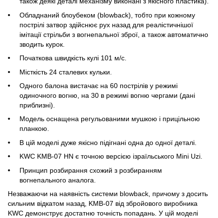
також деякі деталі механізму виконані з якісного пластика).
Обладнаний блоубеком (blowback), тобто при кожному
пострілі затвор здійснює рух назад для реалістичнішої
імітації стрільби з вогнепальної зброї, а також автоматично
зводить курок.
Початкова швидкість кулі 101 м/с.
Місткість 24 сталевих кульки.
Одного балона вистачає на 60 пострілів у режимі
одиночного вогню, на 30 в режимі вогню чергами (дані
приблизні).
Модель оснащена регульованими мушкою і прицільною
планкою.
В цій моделі дуже якісно підігнані одна до одної деталі.
KWC KMB-07 HN є точною версією ізраїльського Mini Uzi.
Принцип розбирання схожий з розбиранням
вогнепального аналога.
Незважаючи на наявність системи blowback, причому з досить
сильним відкатом назад, KMB-07 від збройового виробника
KWC демонструє достатню точність попадань. У цій моделі