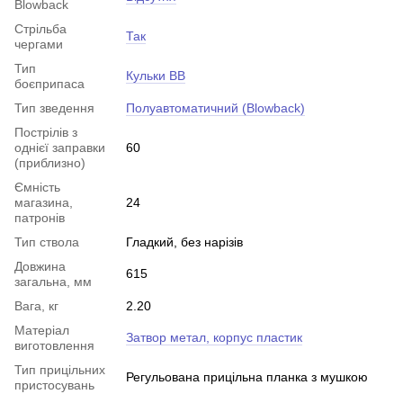
Blowback
Стрільба
Так
чергами
Тип
Кульки BB
боєприпаса
Тип зведення
Полуавтоматичний (Blowback)
Пострілів з
однієї заправки
60
(приблизно)
Ємність
магазина,
24
патронів
Тип ствола
Гладкий, без нарізів
Довжина
615
загальна, мм
Вага, кг
2.20
Матеріал
Затвор метал, корпус пластик
виготовлення
Тип прицільних
Регульована прицільна планка з мушкою
пристосувань