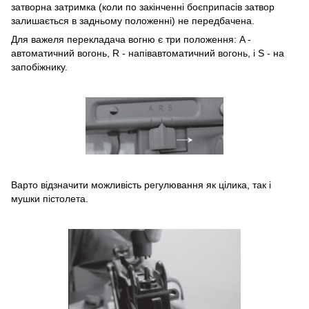
затворна затримка (коли по закінченні боєприпасів затвор
залишається в задньому положенні) не передбачена.
Для важеля перекладача вогню є три положення: A -
автоматичний вогонь, R - напівавтоматичний вогонь, і S - на
запобіжнику.
Варто відзначити можливість регулювання як цілика, так і
мушки пістолета.