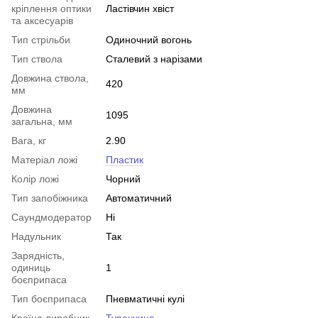
кріплення оптики
Ластівчин хвіст
та аксесуарів
Тип стрільби
Одиночний вогонь
Тип ствола
Сталевий з нарізами
Довжина ствола,
420
мм
Довжина
1095
загальна, мм
Вага, кг
2.90
Матеріал ложі
Пластик
Колір ложі
Чорний
Тип запобіжника
Автоматичний
Саундмодератор
Ні
Надульник
Так
Зарядність,
одиниць
1
боєприпаса
Тип боєприпаса
Пневматичні кулі
Країна-виробник
Туреччина