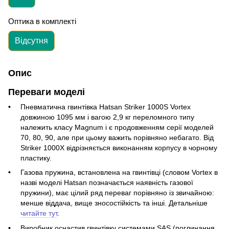
Оптика в комплекті
Відсутня
Опис
Переваги моделі
Пневматична гвинтівка Hatsan Striker 1000S Vortex
довжиною 1095 мм і вагою 2,9 кг переломного типу
належить класу Magnum і є продовженням серії моделей
70, 80, 90, але при цьому важить порівняно небагато. Від
Striker 1000X відрізняється виконанням корпусу в чорному
пластику.
Газова пружина, встановлена на гвинтівці (словом Vortex в
назві моделі Hatsan позначається наявність газової
пружини), має цілий ряд переваг порівняно із звичайною:
менше віддача, вище зносостійкість та інші. Детальніше
читайте тут
.
Виробник оснастив гвинтівку системами SAS (поглинання