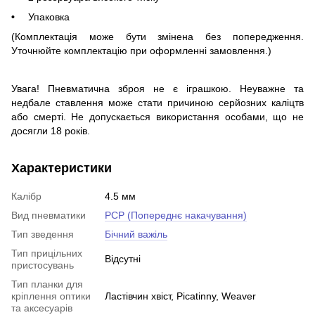
Упаковка
(Комплектація може бути змінена без попередження.
Уточнюйте комплектацію при оформленні замовлення
.)
Увага! Пневматична зброя не є іграшкою. Неуважне та
недбале ставлення може стати причиною серйозних каліцтв
або смерті. Не допускається використання особами, що не
досягли 18 років.
Характеристики
Калібр
4.5 мм
Вид пневматики
PCP (Попереднє накачування)
Тип зведення
Бічний важіль
Тип прицільних
Відсутні
пристосувань
Тип планки для
кріплення оптики
Ластівчин хвіст, Picatinny, Weaver
та аксесуарів