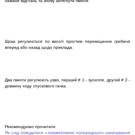
бажане відстань та знову затягнути гвинти.
Щока регулюється по висоті простим переміщення гребеня
вперед або назад щодо приклада.
Два гвинти регулюють узвіз, перший # 1 - зусилля, другий # 2 -
довжину ходу спускового гачка.
Рекомендуємо прочитати:
Як слід поводитися з пневматикою попереднього накачування