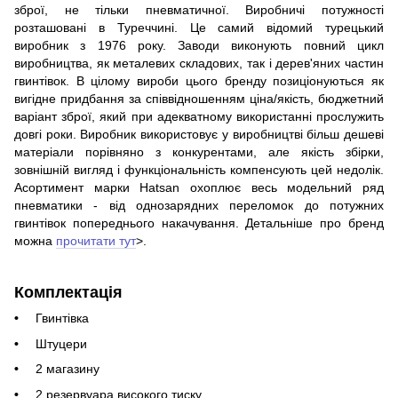
зброї, не тільки пневматичної. Виробничі потужності
розташовані в Туреччині. Це самий відомий турецький
виробник з 1976 року. Заводи виконують повний цикл
виробництва, як металевих складових, так і дерев'яних частин
гвинтівок. В цілому вироби цього бренду позиціонуються як
вигідне придбання за співвідношенням ціна/якість, бюджетний
варіант зброї, який при адекватному використанні прослужить
довгі роки. Виробник використовує у виробництві більш дешеві
матеріали порівняно з конкурентами, але якість збірки,
зовнішній вигляд і функціональність компенсують цей недолік.
Асортимент марки Hatsan охоплює весь модельний ряд
пневматики - від однозарядних переломок до потужних
гвинтівок попереднього накачування. Детальніше про бренд
можна
прочитати тут
>.
Комплектація
Гвинтівка
Штуцери
2 магазину
2 резервуара високого тиску