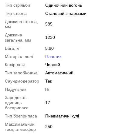
Тип стрільби
Одиночний вогонь
Тип ствола
Сталевий з нарізами
Довжина ствола,
585
мм
Довжина
1230
загальна, мм
Вага, кг
5.90
Матеріал ложі
Пластик
Колір ложі
Чорний
Тип запобіжника
Автоматичний
Саундмодератор
Так
Надульник
Ні
Зарядність,
одиниць
17
боєприпаса
Тип боєприпаса
Пневматичні кулі
Максимальний
250
тиск, атмосфер