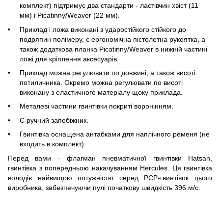
комплект) підтримує два стандарти - ластівчин хвіст (11
мм) і Picatinny/Weaver (22 мм).
Приклад і ложа виконані з ударостійкого стійкого до
подряпин полімеру, є ергономічна пістолетна рукоятка, а
також додаткова планка Picatinny/Weaver в нижній частині
ложі для кріплення аксесуарів.
Приклад можна регулювати по довжині, а також висоті
потиличника. Окремо можна регулювати по висоті
виконану з еластичного матеріалу щоку приклада.
Металеві частини гвинтівки покриті воронінням.
Є ручний запобіжник.
Гвинтівка оснащена антабками для наплічного ременя (не
входить в комплект).
Перед вами - флагман пневматичної гвинтівки Hatsan,
гвинтівка з попередньою накачуванням Hercules. Ця гвинтівка
володіє найвищою потужністю серед PCP-гвинтівок цього
виробника, забезпечуючи пулі початкову швидкість 396 м/с.