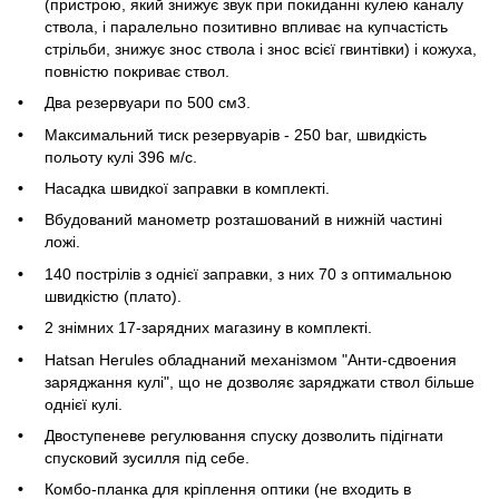
(
пристрою, який знижує звук при покиданні кулею каналу
ствола, і паралельно позитивно впливає на купчастість
стрільби, знижує знос ствола і знос всієї гвинтівки) і кожуха,
повністю покриває ствол.
Два резервуари по 500 см3.
Максимальний тиск резервуарів - 250 bar, швидкість
польоту кулі 396 м/с.
Насадка швидкої заправки в комплекті.
Вбудований манометр розташований в нижній частині
ложі.
140 пострілів з однієї заправки, з них 70 з оптимальною
швидкістю (плато).
2 знімних 17-зарядних магазину в комплекті.
Hatsan Herules обладнаний механізмом "Анти-сдвоения
заряджання кулі", що не дозволяє заряджати ствол більше
однієї кулі.
Двоступеневе регулювання спуску дозволить підігнати
спусковий зусилля під себе.
Комбо-планка для кріплення оптики (не входить в