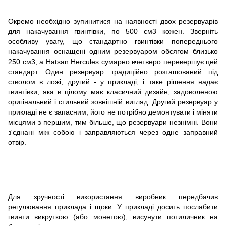
Окремо необхідно зупинитися на наявності двох резервуарів
для накачування гвинтівки, по 500 см3 кожен. Зверніть
особливу увагу, що стандартно гвинтівки попереднього
накачування оснащені одним резервуаром обсягом близько
250 см3, а Hatsan Hercules сумарно вчетверо перевершує цей
стандарт. Один резервуар традиційно розташований під
стволом в ложі, другий - у прикладі, і таке рішення надає
гвинтівки, яка в цілому має класичний дизайн, задоволеною
оригінальний і стильний зовнішній вигляд. Другий резервуар у
прикладі не є запасним, його не потрібно демонтувати і міняти
місцями з першим, тим більше, що резервуари незнімні. Вони
з'єднані між собою і заправляються через одне заправний
отвір.
Для зручності використання виробник передбачив
регулювання приклада і щоки. У прикладі досить послабити
гвинти викруткою (або монетою), висунути потиличник на