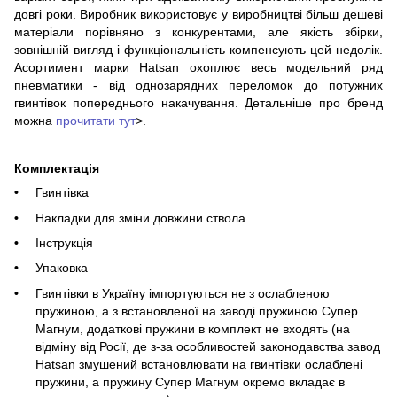
довгі роки. Виробник використовує у виробництві більш дешеві
матеріали порівняно з конкурентами, але якість збірки,
зовнішній вигляд і функціональність компенсують цей недолік.
Асортимент марки Hatsan охоплює весь модельний ряд
пневматики - від однозарядних переломок до потужних
гвинтівок попереднього накачування. Детальніше про бренд
можна
прочитати тут
>.
Комплектація
Гвинтівка
Накладки для зміни довжини ствола
Інструкція
Упаковка
Гвинтівки в Україну імпортуються не з ослабленою
пружиною, а з встановленої на заводі пружиною Супер
Магнум, додаткові пружини в комплект не входять (на
відміну від Росії, де з-за особливостей законодавства завод
Hatsan змушений встановлювати на гвинтівки ослаблені
пружини, а пружину Супер Магнум окремо вкладає в