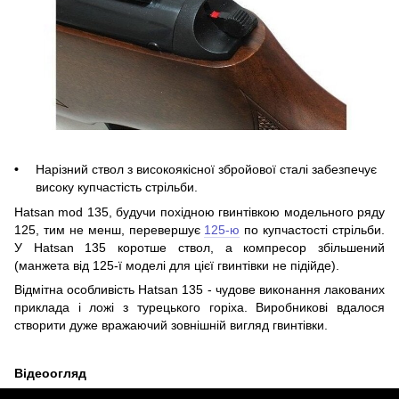
Нарізний ствол з високоякісної збройової сталі забезпечує
високу купчастість стрільби.
Hatsan mod 135, будучи похідною гвинтівкою модельного ряду
125, тим не менш, перевершує
125-ю
по купчастості стрільби.
У Hatsan 135 коротше ствол, а компресор збільшений
(манжета від 125-ї моделі для цієї гвинтівки не підійде).
Відмітна особливість Hatsan 135 - чудове виконання лакованих
приклада і ложі з турецького горіха. Виробникові вдалося
створити дуже вражаючий зовнішній вигляд гвинтівки.
Відеоогляд