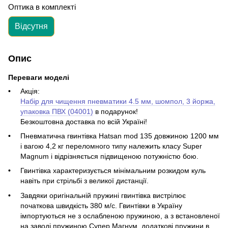
Оптика в комплекті
Відсутня
Опис
Переваги моделі
Акція:
Набір для чищення пневматики 4.5 мм, шомпол, 3 йоржа,
упаковка ПВХ (04001)
в подарунок!
Безкоштовна доставка по всій Україні!
Пневматична гвинтівка
Hatsan mod 135 довжиною 1200 мм
і вагою 4,2 кг переломного типу належить класу Super
Magnum і відрізняється підвищеною потужністю бою.
Гвинтівка характеризується мінімальним розкидом куль
навіть при стрільбі з великої дистанції.
Завдяки оригінальній пружині гвинтівка вистрілює
початкова швидкість 380 м/с.
Гвинтівки в Україну
імпортуються не з ослабленою пружиною, а з встановленої
на заводі пружиною Супер Магнум, додаткові пружини в