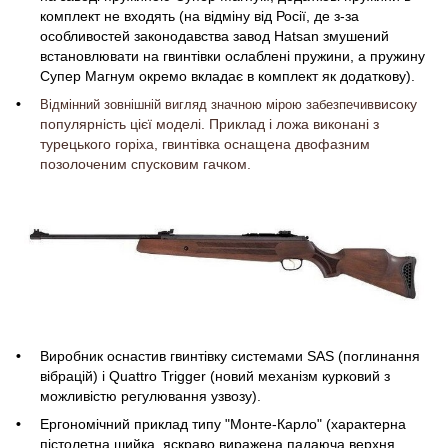
комплект не входять (на відміну від Росії, де з-за
особливостей законодавства завод Hatsan змушений
встановлювати на гвинтівки ослаблені пружини, а пружину
Супер Магнум окремо вкладає в комплект як додаткову).
високу
Відмінний зовнішній вигляд
значною мірою
забезпечив
популярність цієї моделі. Приклад і ложа виконані з
турецького горіха, гвинтівка оснащена двофазним
позолоченим спусковим гачком.
Виробник оснастив гвинтівку системами SAS (поглинання
вібрацій) і Quattro Trigger (новий механізм курковий з
можливістю регулювання узвозу).
Ергономічний приклад типу "Монте-Карло" (характерна
пістолетна шийка, яскраво виражена падаюча верхня