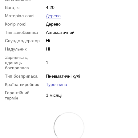
Вага, кг
4.20
Матеріал ложі
Дерево
Колір ложі
Дерево
Тип запобіжника
Автоматичний
Саундмодератор
Ні
Надульник
Ні
Зарядність,
одиниць
1
боєприпаса
Тип боєприпаса
Пневматичні кулі
Країна-виробник
Туреччина
Гарантійний
3 місяці
термін