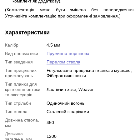
комплект як додаткову).
(Комплектація може бути змінена без попередження.
Уточнюйте комплектацію при оформленні замовлення
.)
Характеристики
Калібр
4.5 мм
Вид пневматики
Пружинно-поршнева
Тип зведення
Перелом ствола
Тип прицільних
Регульована прицільна планка з мушкою,
пристосувань
Фібероптичні нитки
Тип планки для
кріплення оптики
Ластівчин хвіст, Weaver
та аксесуарів
Тип стрільби
Одиночний вогонь
Тип ствола
Сталевий з нарізами
Довжина ствола,
450
мм
Довжина
1200
загальна, мм