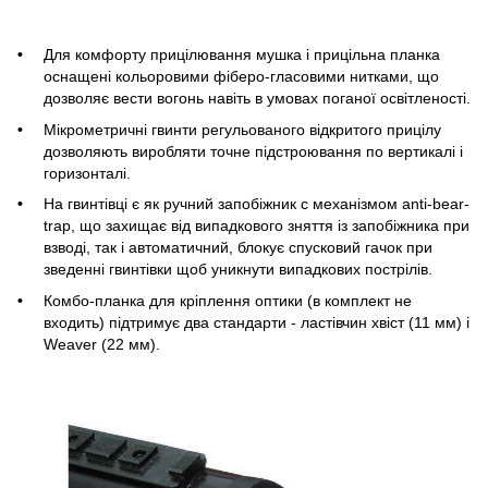
Для комфорту прицілювання мушка і прицільна планка
оснащені кольоровими фіберо-гласовими нитками, що
дозволяє вести вогонь навіть в умовах поганої освітленості.
Мікрометричні гвинти регульованого відкритого прицілу
дозволяють виробляти точне підстроювання по вертикалі і
горизонталі.
На гвинтівці є як ручний запобіжник c механізмом anti-bear-
trap, що захищає від випадкового зняття із запобіжника при
взводі, так і автоматичний, блокує спусковий гачок при
зведенні гвинтівки щоб уникнути випадкових пострілів.
Комбо-планка для кріплення оптики (в комплект не
входить) підтримує два стандарти - ластівчин хвіст (11 мм) і
Weaver (22 мм).