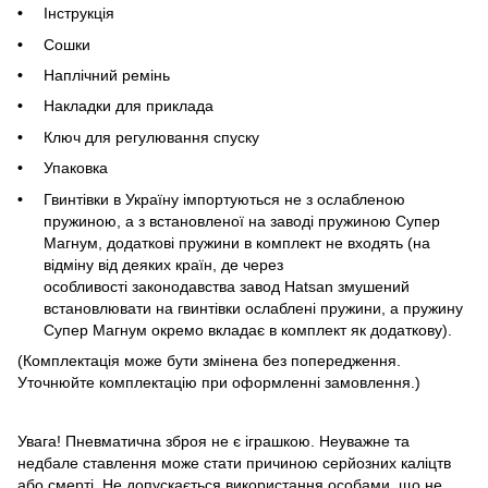
Інструкція
Сошки
Наплічний ремінь
Накладки для приклада
Ключ для регулювання спуску
Упаковка
Гвинтівки в Україну імпортуються не з ослабленою
пружиною, а з встановленої на заводі пружиною Супер
Магнум, додаткові пружини в комплект не входять (на
відміну від деяких країн, де через
особливості законодавства завод Hatsan змушений
встановлювати на гвинтівки ослаблені пружини, а пружину
Супер Магнум окремо вкладає в комплект як додаткову).
(Комплектація може бути змінена без попередження.
Уточнюйте комплектацію при оформленні замовлення
.)
Увага! Пневматична зброя не є іграшкою. Неуважне та
недбале ставлення може стати причиною серйозних каліцтв
або смерті. Не допускається використання особами, що не