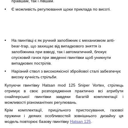
правшам, так і лівшам.
Є можливість регулювання щоки приклада по висоті.
На гвинтівці є як ручний запобіжник c механизмом anti-
bear-trap, що захищає від випадкового зняття із
запобіжника при взводі, так і автоматичний, блокує
спусковий гачок при зведенні гвинтівки щоб уникнути
випадкових пострілів.
Нарізний ствол з високоякісної збройової сталі забезпечує
високу кучність стрільби.
Купуючи гвинтівку Hatsan mod 125 Sniper Vortex, стрілець
отримує в своє розпорядження практично всі атрибути
снайперської гвинтівки завдяки багатій комплектації і
можливості різноманітних регулювань.
Крім комплектації, прицільного пристосування, газової
пружини і деяких особливостей зовнішнього дизайну ця
модель повторює базову гвинтівку
Hatsan 125
.