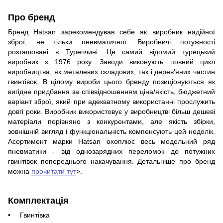
Про бренд
Бренд Hatsan зарекомендував себе як виробник надійної
зброї, не тільки пневматичної. Виробничі потужності
розташовані в Туреччині. Це самий відомий турецький
виробник з 1976 року. Заводи виконують повний цикл
виробництва, як металевих складових, так і дерев'яних частин
гвинтівок. В цілому вироби цього бренду позиціонуються як
вигідне придбання за співвідношенням ціна/якість, бюджетний
варіант зброї, який при адекватному використанні прослужить
довгі роки. Виробник використовує у виробництві більш дешеві
матеріали порівняно з конкурентами, але якість збірки,
зовнішній вигляд і функціональність компенсують цей недолік.
Асортимент марки Hatsan охоплює весь модельний ряд
пневматики - від однозарядних переломок до потужних
гвинтівок попереднього накачування. Детальніше про бренд
можна
прочитати тут
>.
Комплектація
Гвинтівка