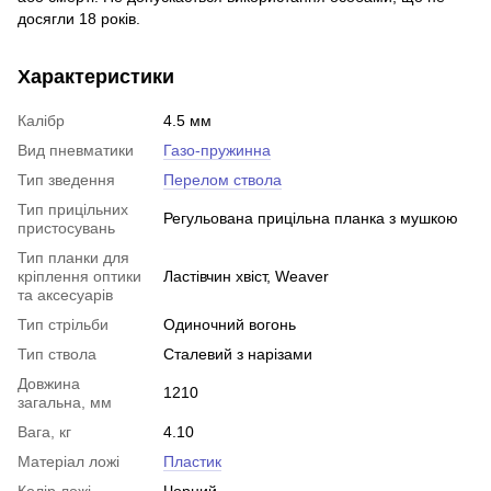
досягли 18 років.
Характеристики
Калібр
4.5 мм
Вид пневматики
Газо-пружинна
Тип зведення
Перелом ствола
Тип прицільних
Регульована прицільна планка з мушкою
пристосувань
Тип планки для
кріплення оптики
Ластівчин хвіст, Weaver
та аксесуарів
Тип стрільби
Одиночний вогонь
Тип ствола
Сталевий з нарізами
Довжина
1210
загальна, мм
Вага, кг
4.10
Матеріал ложі
Пластик