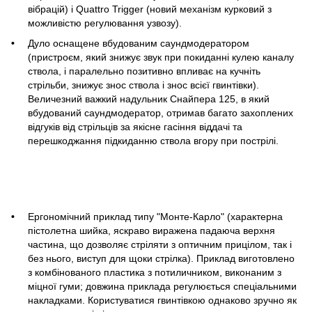
вібрацій) і Quattro Trigger (новий механізм курковий з
можливістю регулювання узвозу).
Дуло оснащене вбудованим саундмодератором
(пристроєм, який знижує звук при покиданні кулею каналу
ствола, і паралельно позитивно впливає на кучніть
стрільби, знижує знос ствола і знос всієї гвинтівки).
Величезний важкий надульник Снайпера 125, в який
вбудований саундмодератор, отримав багато захоплених
відгуків від стрільців за якісне гасіння віддачі та
перешкоджання підкиданню ствола вгору при пострілі.
Ергономічний приклад типу "Монте-Карло" (характерна
пістолетна шийка, яскраво виражена падаюча верхня
частина, що дозволяє стріляти з оптичним прицілом, так і
без нього, виступ для щоки стрілка). Приклад виготовлено
з комбінованого пластика з потиличником, виконаним з
міцної гуми; довжина приклада регулюється спеціальними
накладками. Користуватися гвинтівкою однаково зручно як