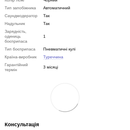
Колір ложі
Чорний
Тип запобіжника
Автоматичний
Саундмодератор
Так
Надульник
Так
Зарядність,
одиниць
1
боєприпаса
Тип боєприпаса
Пневматичні кулі
Країна-виробник
Туреччина
Гарантійний
3 місяці
термін
Консультація