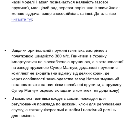
назві моделі Hatsan позначається наявність газової
пружини), має цілий ряд переваг порівняно із звичайною:
менше віддача, вище зносостійкість та інші. Детальніше
читайте тут
.
Завдяки оригінальній пружині гвинтівка вистрілює з
початковою швидкістю 380 м/с. Гвинтівки в Україну
імпортуються не з ослабленою пружиною, а з встановленої
на заводі пружиною Супер Магнум, додаткові пружини в
комплект не входять (на відміну від деяких країн, де
через особливості законодавства завод Hatsan змушений
встановлювати на гвинтівки ослаблені пружини, а пружину
Супер Магнум окремо вкладати в комплект як додаткову).
В комплект гвинтівки входять сошки, накладки для
регулювання приклада по довжині, ключ для регулювання
спуску, а також універсальні антабки і наплічний ремінь
для носіння.