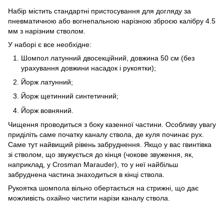
Набір містить стандартні пристосування для догляду за
пневматичною або вогнепальною нарізною зброєю калібру 4.5
мм з нарізним стволом.
У наборі є все необхідне:
Шомпол латунний двосекційний, довжина 50 см (без
урахування довжини насадок і рукоятки);
Йорж латунний;
Йорж щетинний синтетичний;
Йорж вовняний.
Чищення проводиться з боку казенної частини. Особливу увагу
приділіть саме початку каналу ствола, де куля починає рух.
Саме тут найвищий рівень забруднення. Якщо у вас гвинтівка
зі стволом, що звужується до кінця (чокове звуження, як,
наприклад, у Crosman Marauder), то у неї найбільш
забруднена частина знаходиться в кінці ствола.
Рукоятка шомпола вільно обертається на стрижні, що дає
можливість охайно чистити нарізи каналу ствола.