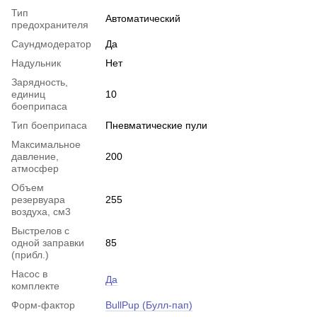
Тип
Автоматический
предохранителя
Саундмодератор
Да
Надульник
Нет
Зарядность,
единиц
10
боеприпаса
Тип боеприпаса
Пневматические пули
Максимальное
давление,
200
атмосфер
Объем
резервуара
255
воздуха, см3
Выстрелов с
одной заправки
85
(прибл.)
Насос в
Да
комплекте
Форм-фактор
BullPup (Булл-пап)