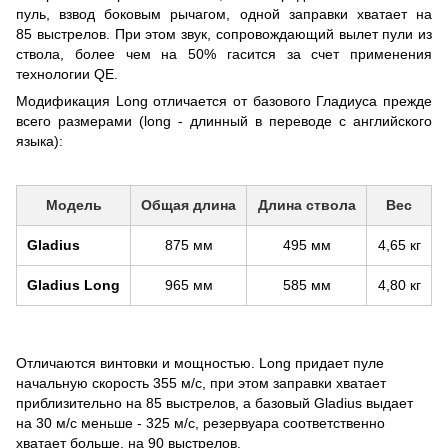
пуль, взвод боковым рычагом, одной заправки хватает на
85 выстрелов. При этом звук, сопровождающий вылет пули из
ствола, более чем на 50% гасится за счет применения
технологии QE.
Модификация Long отличается от базового Гладиуса прежде
всего размерами (long - длинный в переводе с английского
языка):
Модель
Общая длина
Длина ствола
Вес
Gladius
875 мм
495 мм
4,65 кг
Gladius Long
965 мм
585 мм
4,80 кг
Отличаются винтовки и мощностью. Long придает пуле
начальную скорость 355 м/с, при этом заправки хватает
приблизительно на 85 выстрелов, а базовый Gladius выдает
на 30 м/с меньше - 325 м/с, резервуара соответственно
хватает больше, на 90 выстрелов.