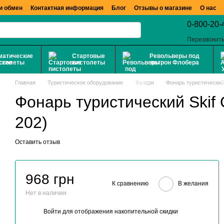
и обмен
Контактная информация
Блог
Отзывы о магазине
О нас
0-800-20-
Перезвонить
матические
Стартовые
Револьверы под
столеты
пистолеты
патрон Флобера
Главная
Туристическое оборудование
Фонари
Фонарь туристический 
Фонарь туристический Skif 
202)
Оставить отзыв
968 грн
К сравнению
В желания
Нет в наличии
Войти
для отображения накопительной скидки
%