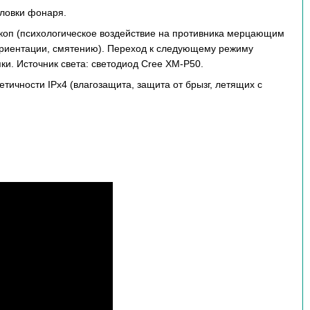
ловки фонаря.
скоп (психологическое воздействие на противника мерцающим
ориентации, смятению). Переход к следующему режиму
и. Источник света: светодиод Cree XM-P50.
тичности IPx4 (влагозащита, защита от брызг, летящих с