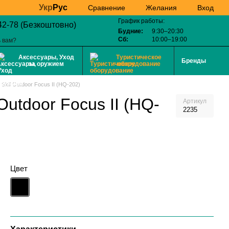
Укр
Рус
Желания
Вход
Сравнение
График работы:
42-78 (Безкоштовно)
Будние:
9:30–20:30
Сб:
10:00–19:00
 вам?
Аксессуары, Уход
Туристическое
Бренды
за оружием
оборудование
Skif Outdoor Focus II (HQ-202)
Outdoor Focus II (HQ-
Артикул
2235
Цвет