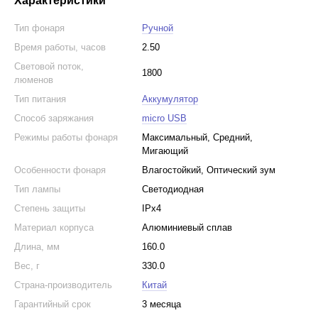
Характеристики
Тип фонаря
Ручной
Время работы, часов
2.50
Световой поток,
1800
люменов
Тип питания
Аккумулятор
Способ заряжания
micro USB
Режимы работы фонаря
Максимальный, Средний,
Мигающий
Особенности фонаря
Влагостойкий, Оптический зум
Тип лампы
Светодиодная
Степень защиты
IPx4
Материал корпуса
Алюминиевый сплав
Длина, мм
160.0
Вес, г
330.0
Страна-производитель
Китай
Гарантийный срок
3 месяца