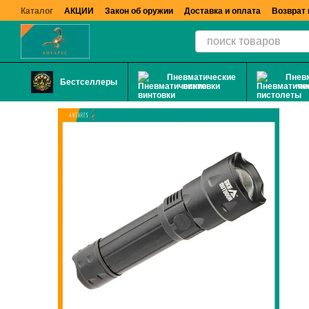
Перейти к основному контенту
Каталог
АКЦИИ
Закон об оружии
Доставка и оплата
Возврат 
Пневматические
Пнев
Бестселлеры
винтовки
пи