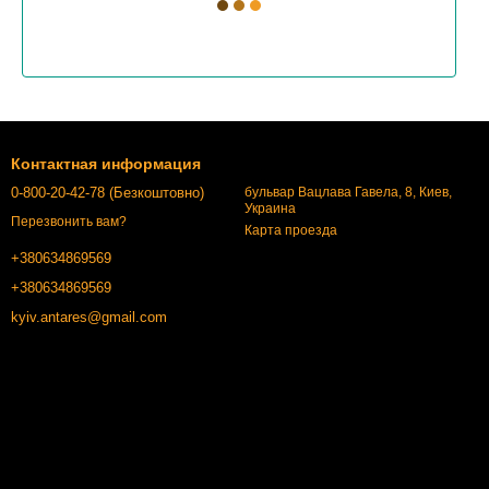
Контактная информация
0-800-20-42-78 (Безкоштовно)
бульвар Вацлава Гавела, 8, Киев,
Украина
Перезвонить вам?
Карта проезда
+380634869569
+380634869569
kyiv.antares@gmail.com