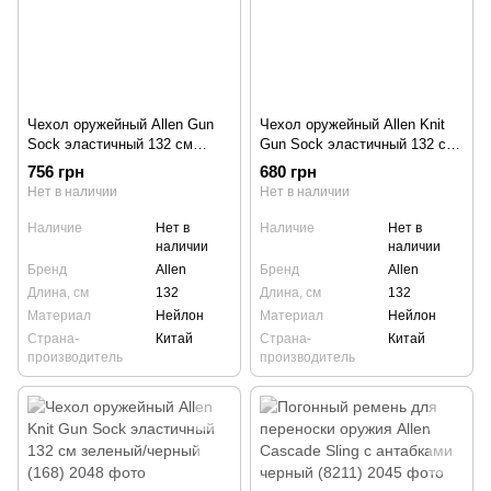
Чехол оружейный Allen Gun
Чехол оружейный Allen Knit
Sock эластичный 132 см
Gun Sock эластичный 132 см
черный/серый (13105)
серый (167)
756 грн
680 грн
Нет в наличии
Нет в наличии
Наличие
Нет в
Наличие
Нет в
наличии
наличии
Бренд
Allen
Бренд
Allen
Длина, см
132
Длина, см
132
Материал
Нейлон
Материал
Нейлон
Страна-
Китай
Страна-
Китай
производитель
производитель