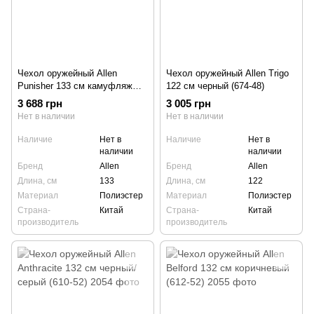
Чехол оружейный Allen
Чехол оружейный Allen Trigo
Punisher 133 см камуфляж
122 см черный (674-48)
Realtree (948-52)
3 688 грн
3 005 грн
Нет в наличии
Нет в наличии
Наличие
Нет в
Наличие
Нет в
наличии
наличии
Бренд
Allen
Бренд
Allen
Длина, см
133
Длина, см
122
Материал
Полиэстер
Материал
Полиэстер
Страна-
Китай
Страна-
Китай
производитель
производитель