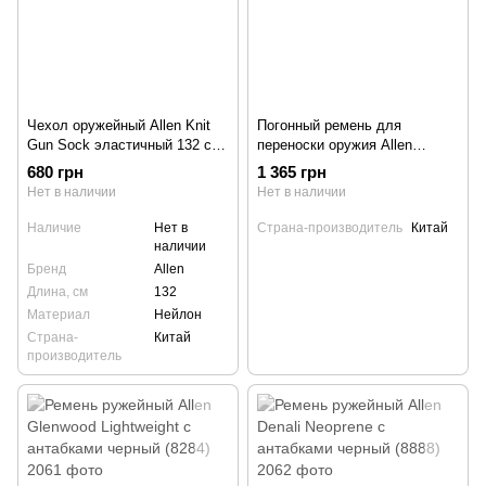
Чехол оружейный Allen Knit
Погонный ремень для
Gun Sock эластичный 132 см
переноски оружия Allen
зеленый/черный (168)
Cascade Sling с антабками
680 грн
1 365 грн
черный (8211)
Нет в наличии
Нет в наличии
Наличие
Нет в
Страна-производитель
Китай
наличии
Бренд
Allen
Длина, см
132
Материал
Нейлон
Страна-
Китай
производитель