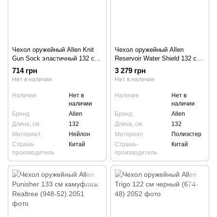
Чехол оружейный Allen Knit
Чехол оружейный Allen
Gun Sock эластичный 132 см
Reservoir Water Shield 132 см
зеленый/серый (133)
черный (657-50)
714 грн
3 279 грн
Нет в наличии
Нет в наличии
Наличие
Нет в
Наличие
Нет в
наличии
наличии
Бренд
Allen
Бренд
Allen
Длина, см
132
Длина, см
132
Материал
Нейлон
Материал
Полиэстер
Страна-
Китай
Страна-
Китай
производитель
производитель