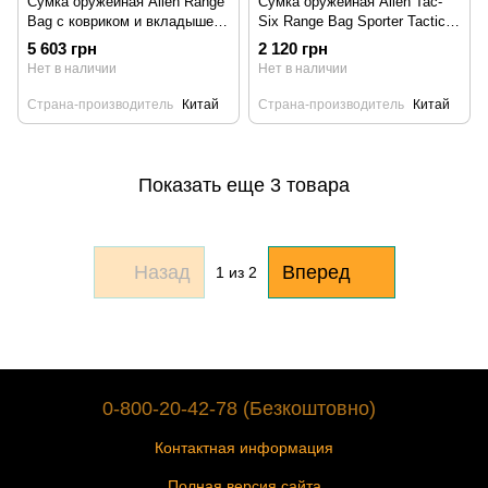
Сумка оружейная Allen Range
Сумка оружейная Allen Tac-
Bag с ковриком и вкладышем
Six Range Bag Sporter Tactical
серая (8325)
черная (8247)
5 603 грн
2 120 грн
Нет в наличии
Нет в наличии
Страна-производитель
Китай
Страна-производитель
Китай
Показать еще 3 товара
Назад
Вперед
1
из 2
0-800-20-42-78 (Безкоштовно)
Контактная информация
Полная версия сайта