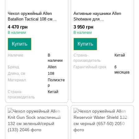
Чехол оружейный Allen
Активные наушники Allen
Batallion Tactical 108 см
Shotwave для
черный (10929)
шумоподавления и защиты
4 470 грн
3 950 грн
слуха на охоте 82 дб
В наличии
В наличии
складные (2256)
Купить
Купить
Наличие
В
Страна-
Китай
наличии
производитель
Бренд
Allen
Гарантийный срок
6
месяцев
Длина, см
108
Материал
Полиэсте
р
Страна-
Китай
производитель