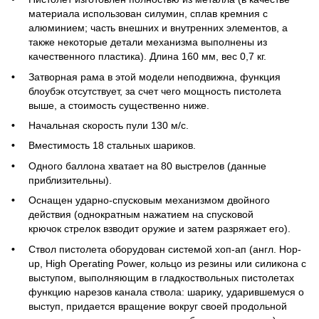
материала использован силумин, сплав кремния с
алюминием; часть внешних и внутренних элементов, а
также некоторые детали механизма выполнены из
качественного пластика). Длина 160 мм, вес 0,7 кг.
Затворная рама в этой модели неподвижна, функция
блоубэк отсутствует, за счет чего мощность пистолета
выше, а стоимость существенно ниже.
Начальная скорость пули 130 м/с.
Вместимость 18 стальных шариков.
Одного баллона хватает на 80 выстрелов (данные
приблизительны).
Оснащен ударно-спусковым механизмом двойного
действия (однократным нажатием на спусковой
крючок стрелок взводит оружие и затем разряжает его).
Ствол пистолета оборудован системой хоп-ап (англ.
Hop-
up, High Operating Power,
кольцо из резины или силикона с
выступом, выполняющим в гладкоствольных пистолетах
функцию нарезов канала ствола: шарику, ударившемуся о
выступ, придается вращение вокруг своей продольной