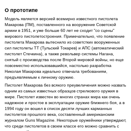
О прототипе
Модель является версией всемирно известного пистолета
Макарова (ПМ), поставленного на вооружение Советской
армии в 1951, и уже больше 60 лет не сходит "со сцены"
мирового пистолетостроения. Примечательно, что появление
пистолета Макарова вытеснило из советстких вооруженных
сил пистолеты ТТ (Тульский Токарев) и АПС (автоматический
пистолет Стечкина), а также револьвер системы Нагана,
снятый с производства после Второй мировой войны, но еще
повсеместно использовавшийся, настолько разработка
Николая Макарова идеально отвечала требованиям,
предъявляемым к личному оружию.
Пистолет Макарова без всякого преувеличения можно назвать
одним из самых известных образцов стрелкового оружия в
мире. Пистолет известен во многих странах мира как очень
надежное и простое в эксплуатации оружие ближнего боя, а в
1994 году он вошел в список десяти лучших карманных
пистолетов прошлого века, составленный американским
журналом Guns Magazine. Некоторые оружейники утверждают,
что среди пистолетов в своем классе его можно сравнить с