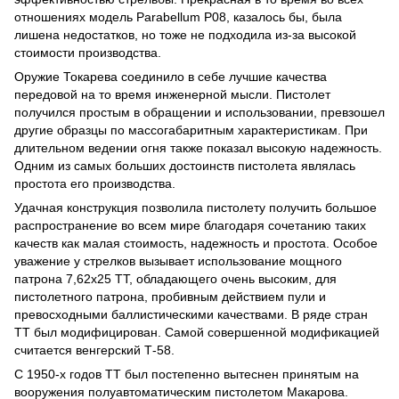
отношениях модель Parabellum P08, казалось бы, была
лишена недостатков, но тоже не подходила из-за высокой
стоимости производства.
Оружие Токарева соединило в себе лучшие качества
передовой на то время инженерной мысли. Пистолет
получился простым в обращении и использовании, превзошел
другие образцы по массогабаритным характеристикам. При
длительном ведении огня также показал высокую надежность.
Одним из самых больших достоинств пистолета являлась
простота его производства.
Удачная конструкция позволила пистолету получить большое
распространение во всем мире благодаря сочетанию таких
качеств как малая стоимость, надежность и простота. Особое
уважение у стрелков вызывает использование мощного
патрона 7,62х25 ТТ, обладающего очень высоким, для
пистолетного патрона, пробивным действием пули и
превосходными баллистическими качествами. В ряде стран
ТТ был модифицирован. Самой совершенной модификацией
считается венгерский Т-58.
С 1950-х годов ТТ был постепенно вытеснен принятым на
вооружения полуавтоматическим пистолетом Макарова.