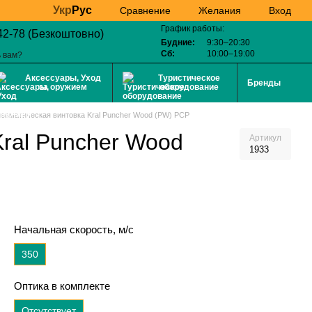
Укр
Рус
Желания
Вход
Сравнение
График работы:
42-78 (Безкоштовно)
Будние:
9:30–20:30
Сб:
10:00–19:00
 вам?
Аксессуары, Уход
Туристическое
Бренды
за оружием
оборудование
евматическая винтовка Kral Puncher Wood (PW) PCP
ral Puncher Wood
Артикул
1933
Начальная скорость, м/с
350
Оптика в комплекте
Отсутствует