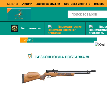
Перейти к основному контенту
Каталог
АКЦИИ
Закон об оружии
Доставка и оплата
Возврат 
Пневматические
Пнев
Бестселлеры
винтовки
пи