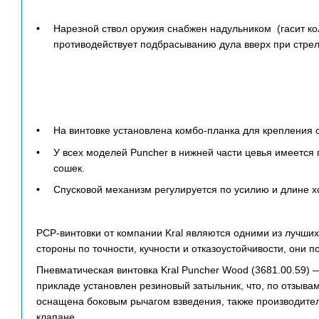
Нарезной ствол оружия снабжен надульником (гасит ко
противодействует подбрасыванию дула вверх при стрел
На винтовке установлена комбо-планка для крепления о
У всех моделей Puncher в нижней части цевья имеется 
сошек.
Спусковой механизм регулируется по усилию и длине х
PCP-винтовки от компании Kral являются одними из лучших
стороны по точности, кучности и отказоустойчивости, они п
Пневматическая винтовка Kral Puncher Wood (3681.00.59) 
прикладе установлен резиновый затыльник, что, по отзыва
оснащена боковым рычагом взведения, также производител
клапане.