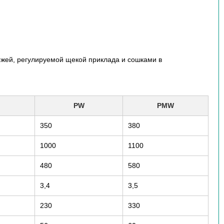
ожей, регулируемой щекой приклада и сошками в
:
PW
PMW
350
380
1000
1100
480
580
3,4
3,5
230
330