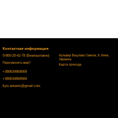
Контактная информация
0-800-20-42-78 (Безкоштовно)
бульвар Вацлава Гавела, 8, Киев,
Украина
Перезвонить вам?
Карта проезда
+380634869569
+380634869569
kyiv.antares@gmail.com