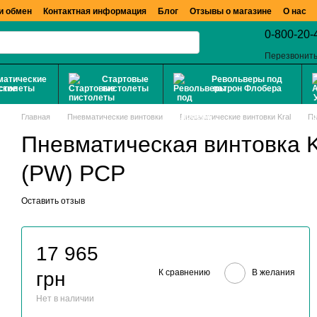
и обмен
Контактная информация
Блог
Отзывы о магазине
О нас
0-800-20-
Перезвонить
матические
Стартовые
Револьверы под
столеты
пистолеты
патрон Флобера
Главная
Пневматические винтовки
Пневматические винтовки Kral
Пн
Пневматическая винтовка K
(PW) PCP
Оставить отзыв
17 965
К сравнению
В желания
грн
Нет в наличии