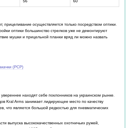
56
60
т, прицеливание осуществляется только посредством оптики.
тройки оптики большинство стрелков уже не демонтируют
тствие мушки и прицельной планки вряд ли можно назвать
акачки (PCP)
е увереннее находят себе поклонников на украинском рынке.
ндов Kral Arms занимает лидирующее место по качеству
ев, что является большой редкостью для пневматических
асти выпуска высококачественных охотничьих ружей,