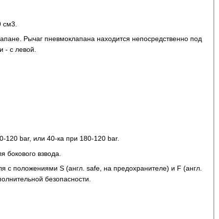
 см3.
лапане. Рычаг пневмоклапана находится непосредственно под
 - с левой.
-120 bar, или 40-ка при 180-120 bar.
я бокового взвода.
 с положениями S (англ. safe, на предохранителе) и F (англ.
ополнительной безопасности.