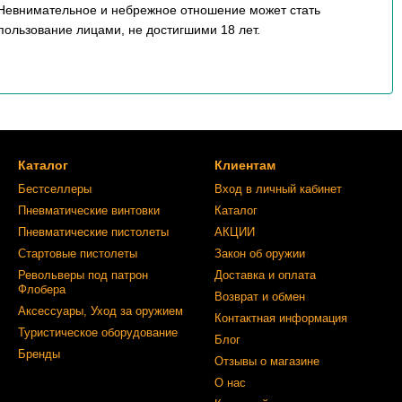
 Невнимательное и небрежное отношение может стать
пользование лицами, не достигшими 18 лет.
Каталог
Клиентам
Бестселлеры
Вход в личный кабинет
Пневматические винтовки
Каталог
Пневматические пистолеты
АКЦИИ
Стартовые пистолеты
Закон об оружии
Револьверы под патрон
Доставка и оплата
Флобера
Возврат и обмен
Аксессуары, Уход за оружием
Контактная информация
Туристическое оборудование
Блог
Бренды
Отзывы о магазине
О нас