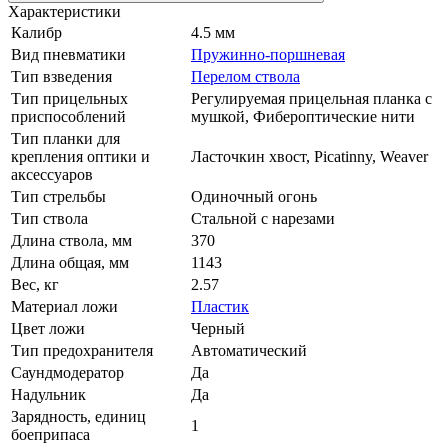
Характеристики
Калибр
4.5 мм
Вид пневматики
Пружинно-поршневая
Тип взведения
Перелом ствола
Тип прицельных
Регулируемая прицельная планка с
приспособлений
мушкой, Фибероптические нити
Тип планки для
крепления оптики и
Ласточкин хвост, Picatinny, Weaver
аксессуаров
Тип стрельбы
Одиночный огонь
Тип ствола
Стальной с нарезами
Длина ствола, мм
370
Длина общая, мм
1143
Вес, кг
2.57
Материал ложи
Пластик
Цвет ложи
Черный
Тип предохранителя
Автоматический
Саундмодератор
Да
Надульник
Да
Зарядность, единиц
1
боеприпаса