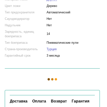
Цвет ложи
Дерево
Тип предохранителя
Автоматический
Саундмодератор
Нет
Надульник
Нет
Зарядность, единиц
14
боеприпаса
Тип боеприпаса
Пневматические пули
Страна-производитель
Турция
Гарантийный срок
3 месяца
Доставка
Оплата
Возврат
Гарантия