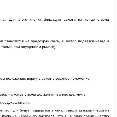
чаг. Для этого кнопка фиксации рычага на конце ствола
ки становится на предохранитель, а затвор подается назад и
 только при опущенном рычаге).
том положении, вернуть рычаг в верхнее положение.
атор на конце ствола должен отчетливо щелкнуть.
с предохранителя.
ычаг, пули будут подаваться в канал ствола автоматически из
ет пулю на нарезы до выстрела, это еще одно преимущество