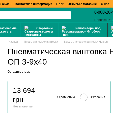
и обмен
Контактная информация
Блог
Отзывы о магазине
О нас
0-800-20-
Перезвонить
матические
Стартовые
Револьверы под
столеты
пистолеты
патрон Флобера
Главная
Пневматические винтовки
Пневматические винтовки Hatsan
Пневматическая винтовка H
ОП 3-9x40
Оставить отзыв
13 694
К сравнению
В желания
грн
Нет в наличии