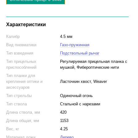
Характеристики
Калибр
4.5 мм
Вид пневматики
Газо-пружинная
Тип взведения
Подствольный рычаг
Тип прицельных
Регулируемая прицельная планка с
приспособлений
мушкой, Фибероптические нити
Тип планки для
крепления оптики и
Ласточкин хвост, Weaver
аксессуаров
Тип стрельбы
Одиночный огонь
Тип ствола
Стальной с нарезами
Длина ствола, мм
420
Длина общая, мм
1153
Вес, кг
4.25
Материал ложи
Дерево