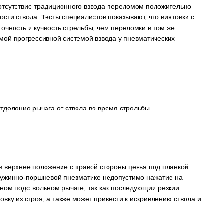
 отсутствие традиционного взвода переломом положительно
сти ствола. Тесты специалистов показывают, что винтовки с
чность и кучность стрельбы, чем переломки в том же
мой прогрессивной системой взвода у пневматических
деление рычага от ствола во время стрельбы.
 в верхнее положение с правой стороны цевья под планкой
ружинно-поршневой пневматике недопустимо нажатие на
ном подствольном рычаге, так как последующий резкий
вку из строя, а также может привести к искривлению ствола и