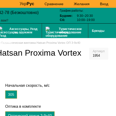
Укр
Рус
Желания
Вход
Сравнение
График работы:
42-78 (Безкоштовно)
Будние:
9:30–20:30
Сб:
10:00–19:00
 вам?
Аксессуары, Уход
Туристическое
Бренды
за оружием
оборудование
Пневматическая винтовка Hatsan Proxima Vortex ОП 3-9x40
atsan Proxima Vortex
Артикул
1954
Начальная скорость, м/с
305
Оптика в комплекте
Оптический прице 3-9x40