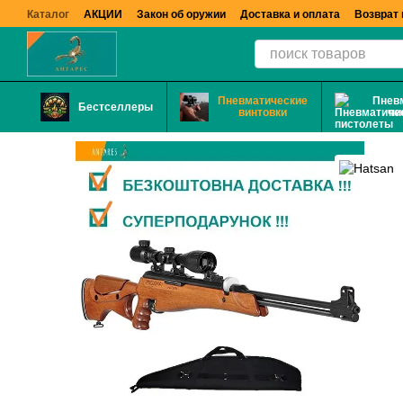
Перейти к основному контенту
Каталог
АКЦИИ
Закон об оружии
Доставка и оплата
Возврат 
Пневматические
Пнев
Бестселлеры
винтовки
пи