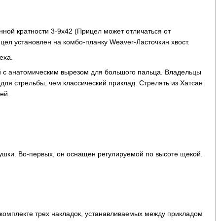
нной кратности 3-9х42 (Прицел может отличаться от
цел установлен на комбо-планку Weaver-Ласточкин хвост.
еха.
й с анатомическим вырезом для большого пальца. Владельцы
 для стрельбы, чем классический приклад. Стрелять из Хатсан
ей.
ушки. Во-первых, он оснащен регулируемой по высоте щекой.
в комплекте трех накладок, устанавливаемых между прикладом