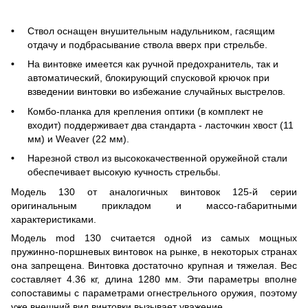
Ствол оснащен внушительным надульником, гасящим
отдачу и подбрасывание ствола вверх при стрельбе.
На винтовке имеется как ручной предохранитель, так и
автоматический, блокирующий спусковой крючок при
взведении винтовки во избежание случайных выстрелов.
Комбо-планка для крепления оптики (в комплект не
входит) поддерживает два стандарта - ласточкин хвост (11
мм) и Weaver (22 мм).
Нарезной ствол из высококачественной оружейной стали
обеспечивает высокую кучность стрельбы.
Модель 130 от аналогичных винтовок 125-й серии
оригинальным прикладом и массо-габаритными
характеристиками.
Модель mod 130 считается одной из самых мощных
пружинно-поршневых винтовок на рынке, в некоторых странах
она запрещена. Винтовка достаточно крупная и тяжелая. Вес
составляет 4.36 кг, длина 1280 мм. Эти параметры вполне
сопоставимы с параметрами огнестрельного оружия, поэтому
уже внешний вид винтовки вызывает уважение.