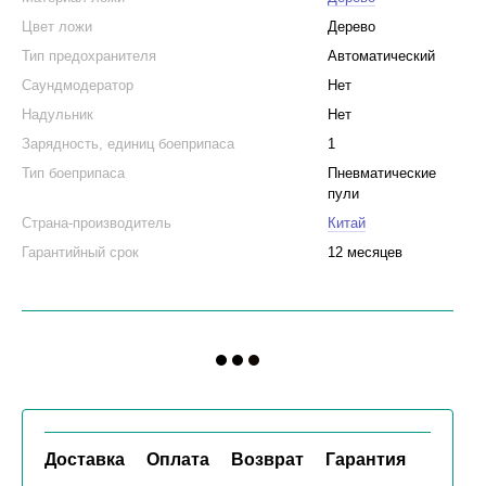
Цвет ложи
Дерево
Тип предохранителя
Автоматический
Саундмодератор
Нет
Надульник
Нет
Зарядность, единиц боеприпаса
1
Тип боеприпаса
Пневматические
пули
Страна-производитель
Китай
Гарантийный срок
12 месяцев
Доставка
Оплата
Возврат
Гарантия