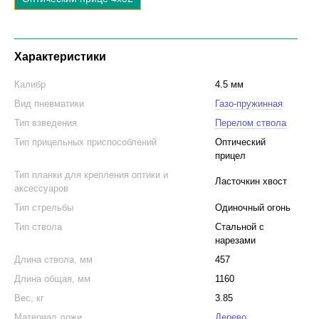
Характеристики
Калибр
4.5 мм
Вид пневматики
Газо-пружинная
Тип взведения
Перелом ствола
Тип прицельных приспособлений
Оптический
прицел
Тип планки для крепления оптики и
Ласточкин хвост
аксессуаров
Тип стрельбы
Одиночный огонь
Тип ствола
Стальной с
нарезами
Длина ствола, мм
457
Длина общая, мм
1160
Вес, кг
3.85
Материал ложи
Дерево