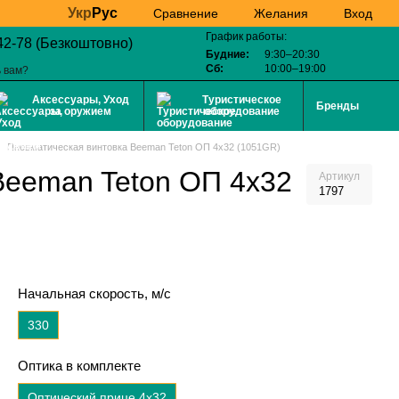
Укр
Рус
Желания
Вход
Сравнение
График работы:
42-78 (Безкоштовно)
Будние:
9:30–20:30
Сб:
10:00–19:00
 вам?
Аксессуары, Уход
Туристическое
Бренды
за оружием
оборудование
Пневматическая винтовка Beeman Teton ОП 4x32 (1051GR)
Beeman Teton ОП 4x32
Артикул
1797
Начальная скорость, м/с
330
Оптика в комплекте
Оптический прице 4x32