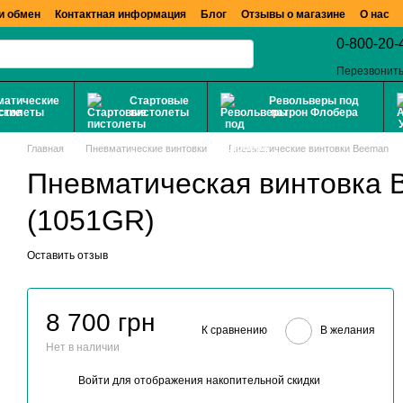
и обмен
Контактная информация
Блог
Отзывы о магазине
О нас
0-800-20-
Перезвонить
матические
Стартовые
Револьверы под
столеты
пистолеты
патрон Флобера
Главная
Пневматические винтовки
Пневматические винтовки Beeman
Пневматическая винтовка 
(1051GR)
Оставить отзыв
8 700 грн
К сравнению
В желания
Нет в наличии
Войти
для отображения накопительной скидки
%