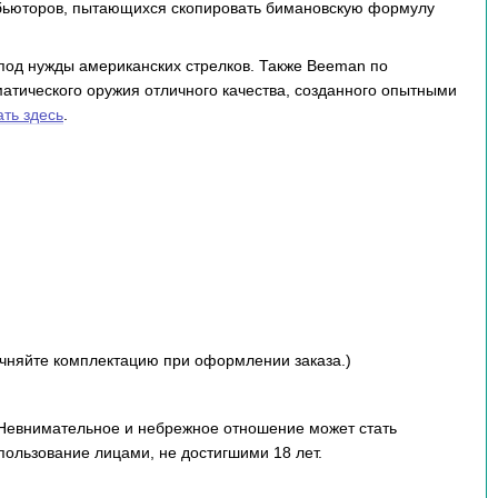
ибьюторов, пытающихся скопировать бимановскую формулу
под нужды американских стрелков. Также Beeman по
тического оружия отличного качества, созданного опытными
ать здесь
.
чняйте комплектацию при оформлении заказа.)
 Невнимательное и небрежное отношение может стать
пользование лицами, не достигшими 18 лет.