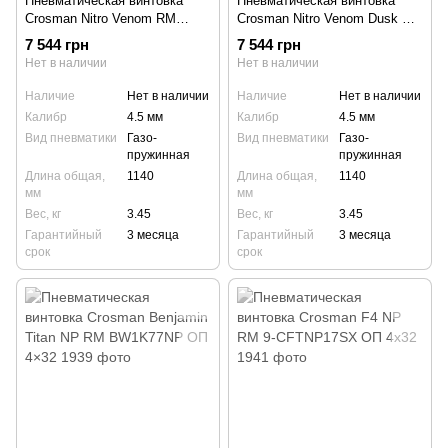
Пневматическая винтовка
Пневматическая винтовка
Crosman Nitro Venom RM
Crosman Nitro Venom Dusk RM
CVW1K77NP ОП 3-9×32
CD1K77NP ОП 3-9×32
7 544 грн
7 544 грн
Нет в наличии
Нет в наличии
Наличие
Нет в наличии
Наличие
Нет в наличии
Калибр
4.5 мм
Калибр
4.5 мм
Вид пневматики
Газо-
Вид пневматики
Газо-
пружинная
пружинная
Длина общая,
1140
Длина общая,
1140
мм
мм
Вес, кг
3.45
Вес, кг
3.45
Гарантийный
3 месяца
Гарантийный
3 месяца
срок
срок