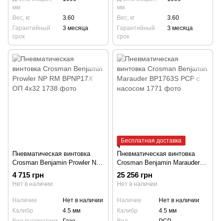
мм
мм
Вес, кг
3.60
Вес, кг
3.60
Гарантийный
3 месяца
Гарантийный
3 месяца
срок
срок
Бесплатная доставка
Пневматическая винтовка
Пневматическая винтовка
Crosman Benjamin Prowler NP
Crosman Benjamin Marauder
RM BPNP17X ОП 4x32
BP1763S PCP c насосом
4 715 грн
25 256 грн
Нет в наличии
Нет в наличии
Наличие
Нет в наличии
Наличие
Нет в наличии
Калибр
4.5 мм
Калибр
4.5 мм