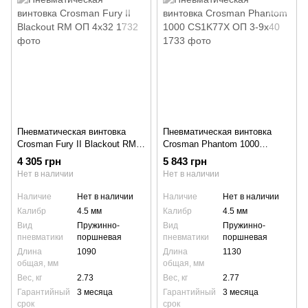
Пневматическая винтовка
Пневматическая винтовка
Crosman Fury II Blackout RM
Crosman Phantom 1000
ОП 4x32
CS1K77X ОП 3-9x40
4 305 грн
5 843 грн
Нет в наличии
Нет в наличии
Наличие
Нет в наличии
Наличие
Нет в наличии
Калибр
4.5 мм
Калибр
4.5 мм
Вид
Пружинно-
Вид
Пружинно-
пневматики
поршневая
пневматики
поршневая
Длина
1090
Длина
1130
общая, мм
общая, мм
Вес, кг
2.73
Вес, кг
2.77
Гарантийный
3 месяца
Гарантийный
3 месяца
срок
срок