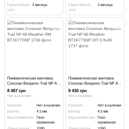
Гарантийный
3 месяца
Гарантийный
3 месяца
срок
срок
Пневматическая винтовка
Пневматическая винтовка
Crosman Benjamin Trail NP All-
Crosman Benjamin Trail NP All-
Weather RM BT1K77SNP
Weather BT1K77SNP ОП 3-
8 487 грн
9 430 грн
9x40
Нет в наличии
Нет в наличии
Наличие
Нет в наличии
Наличие
Нет в наличии
Калибр
4.5 мм
Калибр
4.5 мм
Вид пневматики
Газо-
Вид пневматики
Газо-
пружинная
пружинная
Длина общая,
1090
Длина общая,
1090