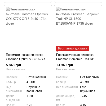
Бесплатная доставка
Пневматическая винтовка
Пневматическая винтовка
Crosman Optimus CO1K77X
Crosman Benjamin Trail NP XL
ОП 3-9x40
1500 BT1500WNP
5 843 грн
13 940 грн
Нет в наличии
Нет в наличии
Наличие
Нет в наличии
Наличие
Нет в наличии
Калибр
4.5 мм
Калибр
4.5 мм
Вид
Пружинно-
Вид пневматики
Газо-
пневматики
поршневая
пружинная
Длина
1130
Длина общая,
1245
общая, мм
мм
Вес, кг
2.25
Вес, кг
4.15