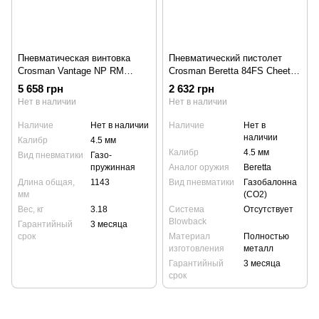
Пневматическая винтовка
Пневматический пистолет
Crosman Vantage NP RM
Crosman Beretta 84FS Cheetah
(30021) ОП 4×32
PFM16
5 658 грн
2 632 грн
Нет в наличии
Нет в наличии
Наличие
Нет в наличии
Наличие
Нет в
наличии
Калибр
4.5 мм
Калибр
4.5 мм
Вид пневматики
Газо-
пружинная
Аналог оружия
Beretta
Длина общая,
1143
Вид пневматики
Газобалонна
мм
(CO2)
Вес, кг
3.18
Система
Отсутствует
Blowback
Гарантийный
3 месяца
срок
Материал
Полностью
изготовления
металл
Гарантийный
3 месяца
срок