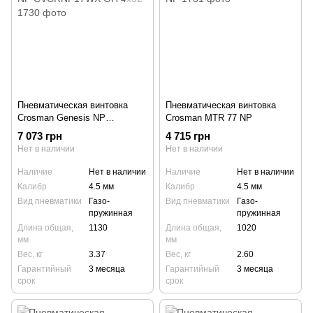
Пневматическая винтовка
Пневматическая винтовка
Crosman Genesis NP
Crosman MTR 77 NP
CVCRNP17WX ОП 4x32
7 073 грн
4 715 грн
Нет в наличии
Нет в наличии
Наличие
Нет в наличии
Наличие
Нет в наличии
Калибр
4.5 мм
Калибр
4.5 мм
Вид пневматики
Газо-
Вид пневматики
Газо-
пружинная
пружинная
Длина общая,
1130
Длина общая,
1020
мм
мм
Вес, кг
3.37
Вес, кг
2.60
Гарантийный
3 месяца
Гарантийный
3 месяца
срок
срок