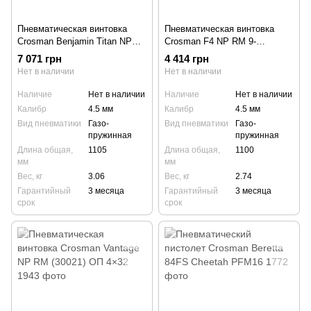
Пневматическая винтовка
Пневматическая винтовка
Crosman Benjamin Titan NP
Crosman F4 NP RM 9-
RM BW1K77NP ОП 4×32
CFTNP17SX ОП 4x32
7 071 грн
4 414 грн
Нет в наличии
Нет в наличии
Наличие
Нет в наличии
Наличие
Нет в наличии
Калибр
4.5 мм
Калибр
4.5 мм
Вид пневматики
Газо-
Вид пневматики
Газо-
пружинная
пружинная
Длина общая,
1105
Длина общая,
1100
мм
мм
Вес, кг
3.06
Вес, кг
2.74
Гарантийный
3 месяца
Гарантийный
3 месяца
срок
срок