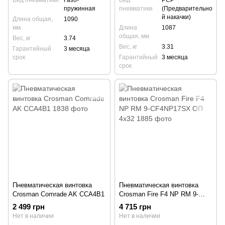
Вид пневматики
Газо-
Вид
PCP
пружинная
пневматики
(Предварительно
й накачки)
Длина общая,
1090
мм
Длина
1087
общая, мм
Вес, кг
3.74
Вес, кг
3.31
Гарантийный
3 месяца
срок
Гарантийный
3 месяца
срок
Пневматическая винтовка
Пневматическая винтовка
Crosman Comrade AK CCA4B1
Crosman Fire F4 NP RM 9-
CF4NP17SX ОП 4x32
2 499 грн
4 715 грн
Нет в наличии
Нет в наличии