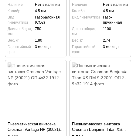
Наличие
Нет в наличии
Наличие
Нет в наличии
Калибр
4.5 мм
Калибр
4.5 мм
Вид
Газобалонная
Вид пневматики
Газо-
пневматики
(СО2)
пружинная
Длина общая,
750
Длина общая,
1100
мм
мм
Вес, кг
1.80
Вес, кг
2.74
Гарантийный
3 месяца
Гарантийный
3 месяца
срок
срок
Пневматическая винтовка
Пневматическая винтовка
Crosman Vantage NP (30021)
Crosman Benjamin Titan XS
ОП 4x32
RM 9-32091 ОП 3-9×32