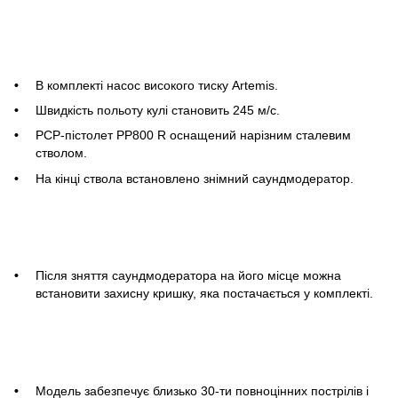
В комплекті насос високого тиску Artemis.
Швидкість польоту кулі становить 245 м/с.
PCP-пістолет PP800 R оснащений нарізним сталевим
стволом.
На кінці ствола встановлено знімний саундмодератор.
Після зняття саундмодератора на його місце можна
встановити захисну кришку, яка постачається у комплекті.
Модель забезпечує близько 30-ти повноцінних пострілів і