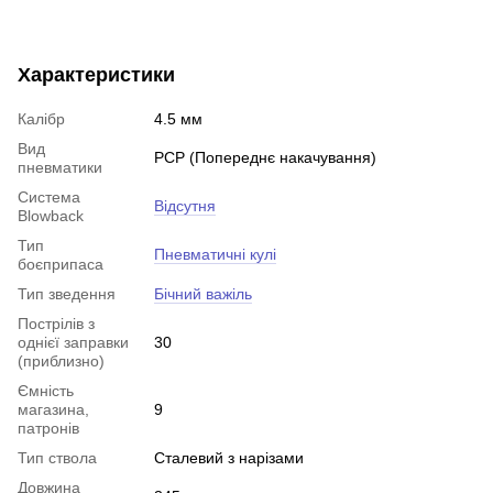
Характеристики
Калібр
4.5 мм
Вид
PCP (Попереднє накачування)
пневматики
Система
Відсутня
Blowback
Тип
Пневматичні кулі
боєприпаса
Тип зведення
Бічний важіль
Пострілів з
однієї заправки
30
(приблизно)
Ємність
магазина,
9
патронів
Тип ствола
Сталевий з нарізами
Довжина