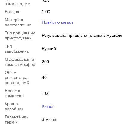
345
загальна, мм
Вага, кг
1.00
Матеріал
Повністю метал
виготовлення
Тип прицільних
Регульована прицільна планка з мушкою
пристосувань
Тип
Ручний
запобіжника
Максимальний
200
тиск, атмосфер
Об'єм
резервуара
40
повітря, см3
Насос в
Так
комплекті
Країна-
Китай
виробник
Гарантійний
3 місяці
термін