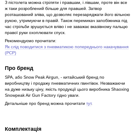
З пістолета можна стріляти і правшам, і лівшам, проте він все
ж таки розроблений більше для правшей. Затвор
розташований зліва, що дозволяє перезаряджати його вільною
рукою, утримуючи в правій. Також перемикач запобіжника під
час стрільби зрушується вліво і не заважає вказівному пальцю
правої руки охоплювати спуск.
Рекомендуємо прочитати:
Як слід поводитися з пневматикою попереднього накачування
(PCP)
Про бренд
SPA, або Snow Peak Airgun, - китайський бренд по
виробництву і продажу пневматичних гвинтівок. Незважаючи
на дуже низьку ціну, якість продукції цього виробника Shaoxing
Snowpeak Air Gun Factory гідно уваги.
Детальніше про бренд можна прочитати
тут
.
Комплектація