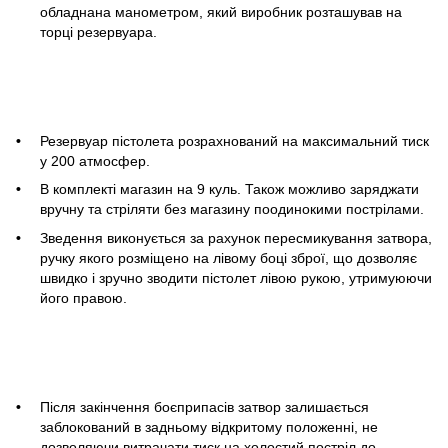
обладнана манометром, який виробник розташував на
торці резервуара.
Резервуар пістолета розрахнований на максимальний тиск
у 200 атмосфер.
В комплекті магазин на 9 куль. Також можливо заряджати
вручну та стріляти без магазину поодинокими пострілами.
Зведення виконується за рахунок пересмикування затвора,
ручку якого розміщено на лівому боці зброї, що дозволяє
швидко і зручно зводити пістолет лівою рукою, утримуюючи
його правою.
Після закінчення боєприпасів затвор залишається
заблокований в задньому відкритому положенні, не
дозволяючи витрачати тиск на холостий постріл до