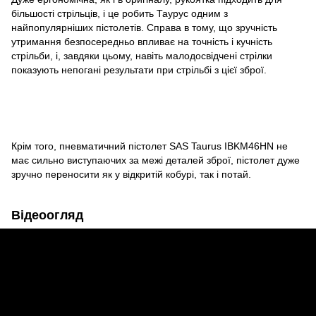
більшості стрільців, і це робить Таурус одним з
найпопулярніших пістолетів. Справа в тому, що зручність
утримання безпосередньо впливає на точність і кучність
стрільби, і, завдяки цьому, навіть малодосвідчені стрілки
показують непогані результати при стрільбі з цієї зброї.
Крім того, пневматичний пістолет SAS Taurus IBKM46HN не
має сильно виступаючих за межі деталей зброї, пістолет дуже
зручно переносити як у відкритій кобурі, так і потай.
Відеоогляд