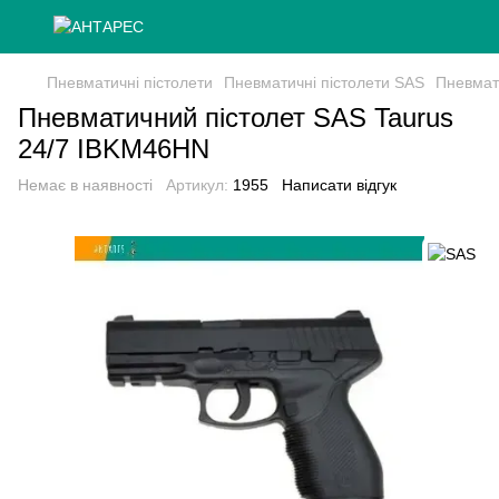
Пневматичні пістолети
Пневматичні пістолети SAS
Пневмат
Пневматичний пістолет SAS Taurus
24/7 IBKM46HN
Немає в наявності
Артикул:
1955
Написати відгук