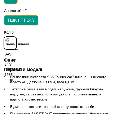
Аналог зброї
Taurus PT 24/7
Колір
Опис
Переваги моделі
Всі частини пістолета SAS Taurus 24/7 виконані з якісного
пластика.
Довжина 190
мм, вага 0,6 кг.
Затворна рама в цій моделі нерухома, функція блоубек
відсутня, за рахунок чого потужність пістолета вище, а
вартість істотно нижче.
Відмінні показники точності та потужності стрільби.
Під стволом SAS PT 24/7 розташована планка Weaver для