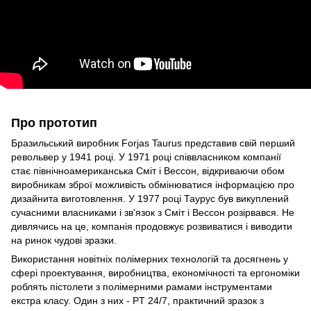
Про прототип
Бразильський виробник Forjas Taurus представив свій перший
револьвер у 1941 році. У 1971 році співвласником компанії
стає північноамериканська Сміт і Вессон, відкриваючи обом
виробникам зброї можливість обмінюватися інформацією про
дизайнита виготовлення. У 1977 році Таурус був викуплений
сучасними власниками і зв'язок з Сміт і Вессон розірвався. Не
дивлячись на це, компанія продовжує розвиватися і виводити
на ринок чудові зразки.
Використання новітніх полімерних технологій та досягнень у
сфері проектування, виробництва, економічності та ергономіки
роблять пістолети з полімерними рамами інструментами
екстра класу. Один з них - PT 24/7, практичний зразок з