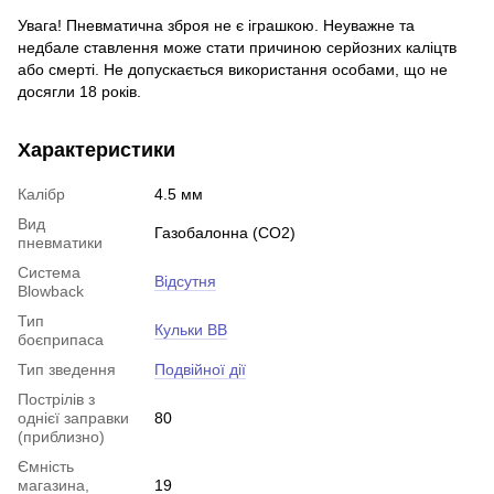
Увага! Пневматична зброя не є іграшкою. Неуважне та
недбале ставлення може стати причиною серйозних каліцтв
або смерті. Не допускається використання особами, що не
досягли 18 років.
Характеристики
Калібр
4.5 мм
Вид
Газобалонна (CO2)
пневматики
Система
Відсутня
Blowback
Тип
Кульки BB
боєприпаса
Тип зведення
Подвійної дії
Пострілів з
однієї заправки
80
(приблизно)
Ємність
магазина,
19