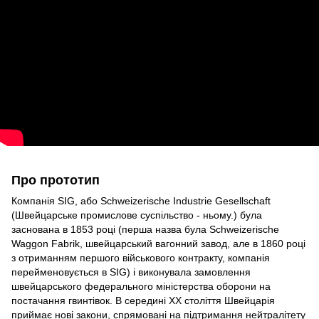
Про прототип
Компанія SIG, або Schweizerische Industrie Gesellschaft
(Швейцарське промислове суспільство - ньому.) була
заснована в 1853 році (перша назва була Schweizerische
Waggon Fabrik, швейцарський вагонний завод, але в 1860 році
з отриманням першого військового контракту, компанія
перейменовується в SIG) і виконувала замовлення
швейцарського федерального міністерства оборони на
постачання гвинтівок. В середині ХХ століття Швейцарія
приймає нові закони, спрямовані на підтримання нейтралітету