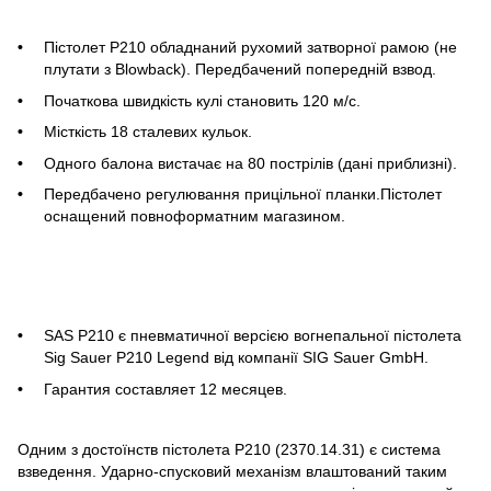
Пістолет P210 обладнаний рухомий затворної рамою (не
плутати з Blowback). Передбачений попередній взвод.
Початкова швидкість кулі становить 120 м/с.
Місткість 18 сталевих кульок.
Одного балона вистачає на 80 пострілів (дані приблизні).
Передбачено регулювання прицільної планки.Пістолет
оснащений повноформатним магазином.
SAS P210 є пневматичної версією вогнепальної пістолета
Sig Sauer P210 Legend від компанії SIG Sauer GmbH.
Гарантия составляет 12 месяцев.
Одним з достоїнств пістолета P210 (2370.14.31) є система
взведення. Ударно-спусковий механізм влаштований таким