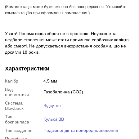
(Комплектація може бути змінена без попередження. Уточнюйте
комплектації
ю при оформленні замовлення.)
Увага! Пневматична зброя не є іграшкою. Неуважне та
недбале ставлення може стати причиною серйозних каліцтв
або смерті. Не допускається використання особами, що не
досягли 18 років.
Характеристики
Калібр
4.5 мм
Вид
Газобалонна (CO2)
пневматики
Система
Відсутня
Blowback
Тип
Кульки BB
боєприпаса
Тип зведення
Подвійної дії та попереднє зведення
Пострілів з