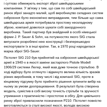
і суттєво обмежують експорт зброї швейцарськими
компаніями. У зв'язку з тим, що сам по собі швейцарський
ринок зброї занадто малий, щоб виробництво складних систем
озброєння було економічно виправданим, тим більше що сама
швейцарська армія потребувала простому нескладному
зброю, компанії довелося шукати собі закордонного
виробника. Такий партнер був знайдений в особі німецької
фірми J. P. Sauer & Sohn, на потужностях якого SIG стала
випускати розроблені нею конструкції і безперешкодно
експортувати їх в інші країни. Так, в 1970 році народилася
марка зброї SIG-Sauer.
Пістолет SIG 210 був прийнятий на озброєння швейцарської
армії в 1940-х в якості заміни застарілого Pistole Modell
1906/29 системи Люгер, який мав дуже точною стрільбою. В
ході відбору було оглянуто і відкинуто велика кількість зразків
різних виробників, в тому числі і від компанії SIG, проте в
кінцевому підсумку було прийнято рішення зупинити вибір на
ньому за умови доопрацювання. В результаті була створена
модель, сумістив в собі високу точність стрільби та зручності
утримання з практичністю і простотою в обігу. Для цивільного
ринку зброї привласнили позначення P210. Пістолет повністю
виготовляється із сталі високої якості, володіє високою