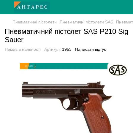
Пневматичні пістолети
Пневматичні пістолети SAS
Пневмат
Пневматичний пістолет SAS P210 Sig
Sauer
Немає в наявності
Артикул:
1953
Написати відгук