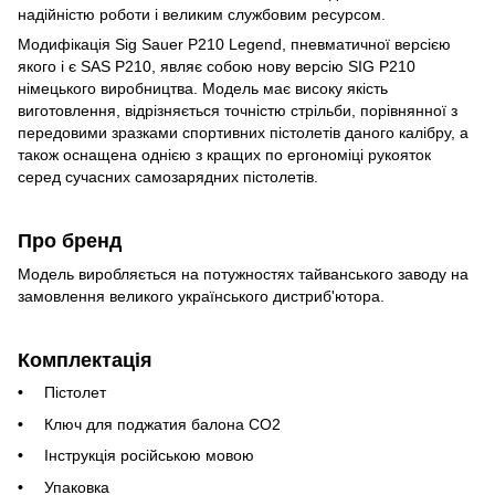
надійністю роботи і великим службовим ресурсом.
Модифікація Sig Sauer P210 Legend, пневматичної версією
якого і є SAS P210, являє собою нову версію SIG P210
німецького виробництва. Модель має високу якість
виготовлення, відрізняється точністю стрільби, порівнянної з
передовими зразками спортивних пістолетів даного калібру, а
також оснащена однією з кращих по ергономіці рукояток
серед сучасних самозарядних пістолетів.
Про бренд
Модель виробляється на потужностях тайванського заводу на
замовлення великого українського дистриб'ютора.
Комплектація
Пістолет
Ключ для поджатия балона CO2
Інструкція російською мовою
Упаковка