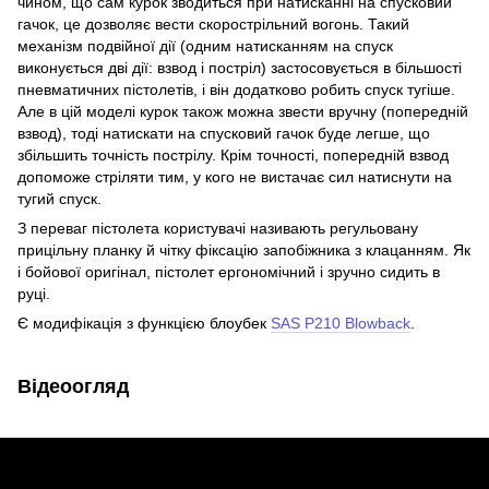
чином, що сам курок зводиться при натисканні на спусковий
гачок, це дозволяє вести скорострільний вогонь. Такий
механізм подвійної дії (одним натисканням на спуск
виконується дві дії: взвод і постріл) застосовується в більшості
пневматичних пістолетів, і він додатково робить спуск тугіше.
Але в цій моделі курок також можна звести вручну (попередній
взвод), тоді натискати на спусковий гачок буде легше, що
збільшить точність пострілу. Крім точності, попередній взвод
допоможе стріляти тим, у кого не вистачає сил натиснути на
тугий спуск.
З переваг пістолета користувачі називають регульовану
прицільну планку й чітку фіксацію запобіжника з клацанням. Як
і бойової оригінал, пістолет ергономічний і зручно сидить в
руці.
Є модифікація з функцією блоубек
SAS P210 Blowback
.
Відеоогляд