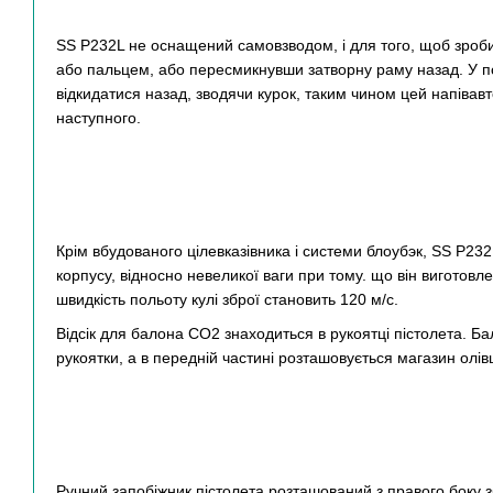
SS P232L не оснащений самовзводом, і для того, щоб зроби
або пальцем, або пересмикнувши затворну раму назад. У п
відкидатися назад, зводячи курок, таким чином цей напівавт
наступного.
Крім вбудованого цілевказівника і системи блоубэк, SS P23
корпусу, відносно невеликої ваги при тому. що він виготовл
швидкість польоту кулі зброї становить 120 м/с.
Відсік для балона СО2 знаходиться в рукоятці пістолета. Б
рукоятки, а в передній частині розташовується магазин олів
Ручний запобіжник пістолета розташований з правого боку з