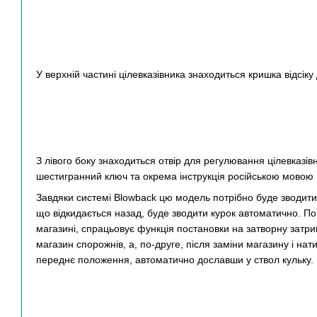
У верхній частині цілевказівника знаходиться кришка відсіку
З лівого боку знаходиться отвір для регулювання цілевказівн
шестигранний ключ та окрема інструкція російською мовою 
Завдяки системі Blowback цю модель потрібно буде зводити 
що відкидається назад, буде зводити курок автоматично. По 
магазині, спрацьовує функція постановки на затворну затри
магазин спорожнів, а, по-друге, після заміни магазину і нат
переднє положення, автоматично дославши у ствол кульку.