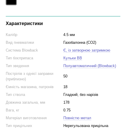
Характеристики
Калібр
4.5 мм
Вид пневматики
Газобалонна (CO2)
Система Blowback
Є, із затворною затримкою
Тип боєприпаса
Кульки BB
Тип зведення
Полуавтоматичний (Blowback)
Пострілів з однієї заправки
50
(приблизно)
Ємність магазина, патронів
18
Тип ствола
Гладкий, без нарізів
Довжина загальна, мм
178
Вага, кг
0.75
Матеріал виготовлення
Повністю метал
Тип прицільних
Нерегульована прицільна