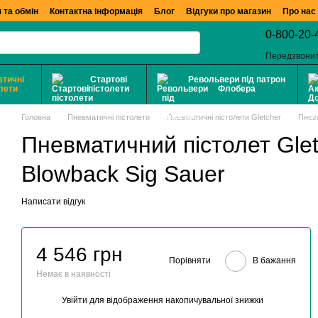
 та обмін
Контактна інформація
Блог
Відгуки про магазин
Про нас
0-800-20-
Передзвони
тичні
Стартові
Револьвери під патрон
лети
пістолети
Флобера
Головна
Пневматичні пістолети
Пневматичні пістолети Gletcher
Пневм
Пневматичний пістолет Gle
Blowback Sig Sauer
Написати відгук
4 546 грн
Порівняти
В бажання
Немає в наявності
Увійти
для відображення накопичувальної знижки
%