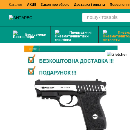
Перейти до основного контенту
Каталог
АКЦІЇ
Закон про зброю
Доставка і оплата
Повернення
Пневматичні
Пневма
Бестселери
гвинтівки
пісто