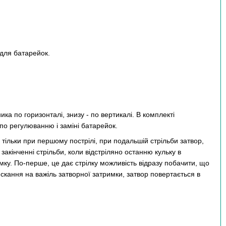
 для батарейок.
ика по горизонталі, знизу - по вертикалі. В комплекті
по регулюванню і заміні батарейок.
тільки при першому пострілі, при подальшій стрільби затвор,
закінченні стрільби, коли відстріляно останню кульку в
мку. По-перше, це дає стрілку можливість відразу побачити, що
искання на важіль затворної затримки, затвор повертається в