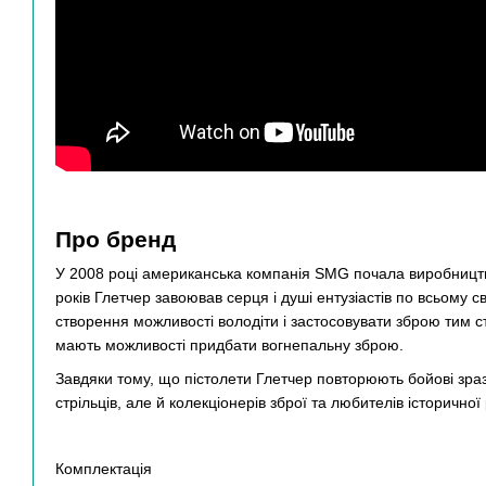
Про бренд
У 2008 році американська компанія SMG почала виробництво
років Глетчер завоював серця і душі ентузіастів по всьому св
створення можливості володіти і застосовувати зброю тим с
мають можливості придбати вогнепальну зброю.
Завдяки тому, що пістолети Глетчер повторюють бойові зраз
стрільців, але й колекціонерів зброї та любителів історичн
Комплектація