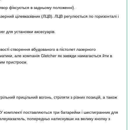
атвор фіксується в задньому положенні).
ерний цілевказівник (ЛЦВ). ЛЦВ регулюється по горизонталі і
er для установки аксесуарів.
вості створення вбудованого в пістолет лазерного
матики, але компанія Gletcher як завжди намагається йти в
цим пристроєм.
ільний прицільний вогонь, стріляти з різних позицій, а також
 У комплекті поставляються три батарейки і шестигранник для
елеуказатель, попередньо натиснувши на велику кнопку з