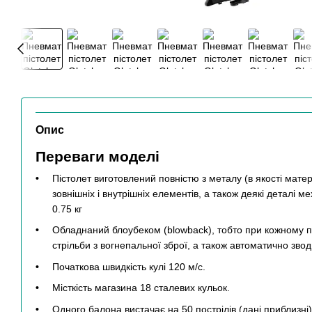
Опис
Переваги моделі
Пістолет виготовлений повністю з металу (в якості мате
зовнішніх і внутрішніх елементів, а також деякі деталі м
0.75 кг
Обладнаний блоубеком (blowback), тобто при кожному пос
стрільби з вогнепальної зброї, а також автоматично звод
Початкова швидкість кулі 120 м/с.
Місткість магазина 18 сталевих кульок.
Одного балона вистачає на 50 пострілів (дані приблизні)