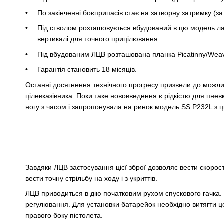
По закінченні боєприпасів стає на затворну затримку (з
Під стволом розташовується вбудований в цю модель лаз
вертикалі для точного прицілювання.
Під вбудованим ЛЦВ розташована планка Picatinny/Weav
Гарантія становить 18 місяців.
Останні досягнення технічного прогресу призвели до можли
цілевказівника. Поки таке нововведення є рідкістю для пнев
ногу з часом і запропонувала на ринок модель SS P232L з 
Завдяки ЛЦВ застосування цієї зброї дозволяє вести скоростр
вести точну стрільбу на ходу і з укриттів.
ЛЦВ приводиться в дію початковим рухом спускового гачка.
регулювання. Для установки батарейок необхідно витягти ц
правого боку пістолета.