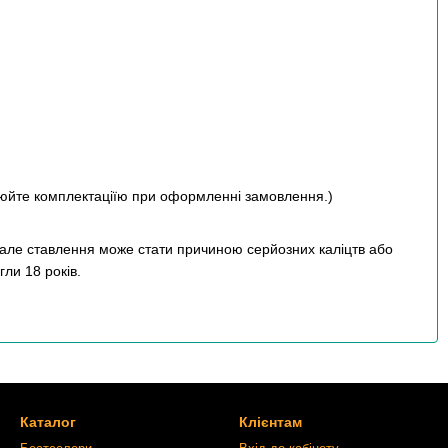
юйте комплектації
ю при оформленні замовлення.)
бале ставлення може стати причиною серйозних каліцтв або
ли 18 років.
Каталог
Клієнтам