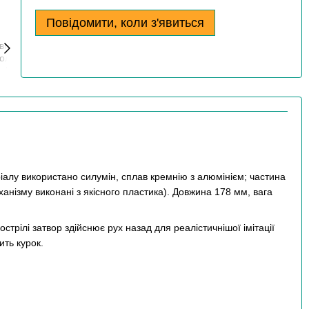
Повідомити, коли з'явиться
ріалу використано силумін, сплав кремнію з алюмінієм; частина
еханізму виконані з якісного пластика).
Довжина 178 мм, вага
трілі затвор здійснює рух назад для реалістичнішої імітації
ить курок.
.