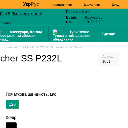
Укр
Рус
Бажання
Вхід
Порівняння
Графік роботи:
42-78 (Безкоштовно)
Будні:
9:30–20:30
Сб:
10:00–19:00
ти вам?
Аксесуари, Догляд
Туристичне
Бренди
за зброєю
обладнання
атичний пістолет Gletcher SS P232L Blowback Sig Sauer
tcher SS P232L
Артикул
1831
Початкова швидкість, м/с
120
Колір