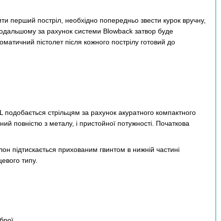
ти перший постріл, необхідно попередньо звести курок вручну,
одальшому за рахунок системи Blowback затвор буде
оматичний пістолет після кожного пострілу готовий до
2L подобається стрільцям за рахунок акуратного компактного
ений повністю з металу, і пристойної потужності. Початкова
алон підтискається прихованим гвинтом в нижній частині
цевого типу.
брої.