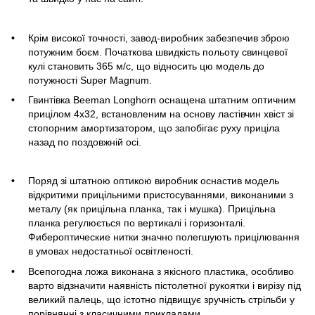
Крім високої точності, завод-виробник забезпечив зброю
потужним боєм. Початкова швидкість польоту свинцевої
кулі становить 365 м/с, що відносить цю модель до
потужності Super Magnum.
Гвинтівка Beeman Longhorn оснащена штатним оптичним
прицілом 4х32, встановленим на основу ластівчин хвіст зі
стопорним амортизатором, що запобігає руху приціла
назад по поздовжній осі.
Поряд зі штатною оптикою виробник оснастив модель
відкритими прицільними пристосуваннями, виконаними з
металу (як прицільна планка, так і мушка). Прицільна
планка регулюється по вертикалі і горизонталі.
Фибероптические нитки значно полегшують прицілювання
в умовах недостатньої освітленості.
Всепогодна ложа виконана з якісного пластика, особливо
варто відзначити наявність пістолетної рукоятки і вирізу під
великий палець, що істотно підвищує зручність стрільби у
порівнянні з класичними прикладами.