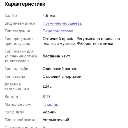
Характеристики
Калібр
4.5 мм
Вид пневматики
Пружинно-поршнева
Тип зведення
Перелом ствола
Тип прицільних
Оптичний приціл, Регульована прицільна
пристосувань
планка з мушкою, Фібероптичні нитки
Тип планки для
кріплення оптики
Ластівчин хвіст
та аксесуарів
Тип стрільби
Одиночний вогонь
Тип ствола
Сталевий з нарізами
Довжина
1245
загальна, мм
Вага, кг
3.17
Матеріал ложі
Пластик
Колір ложі
Чорний
Тип запобіжника
Автоматичний
Саундмодератор
Ні