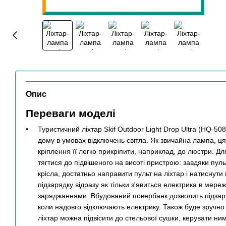
Опис
Переваги моделі
Туристичний ліхтар Skif Outdoor Light Drop Ultra (HQ-50
дому в умовах відключень світла. Як звичайна лампа, ця
кріплення її легко прикріпити, наприклад, до люстри. Д
тягтися до підвішеного на висоті пристрою: завдяки пул
крісла, достатньо направити пульт на ліхтар і натиснути
підзарядку відразу як тільки з'явиться електрика в ме
заряджаннями. Вбудований повербанк дозволить підзаря
коли надовго відключають електрику. Також буде зручно 
ліхтар можна підвісити до стельової сушки, керувати ни