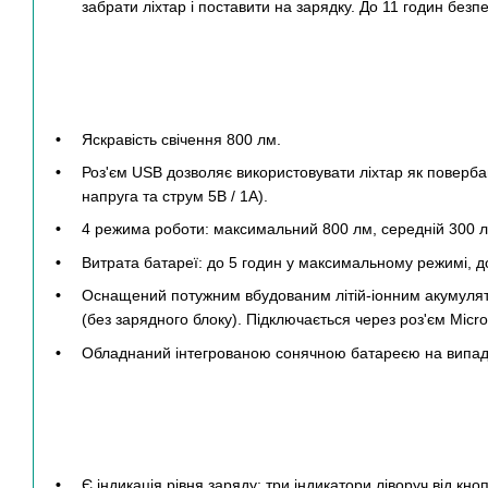
забрати ліхтар і поставити на зарядку. До 11 годин безп
Яскравість свічення 800 лм.
Роз'єм USB дозволяє використовувати ліхтар як повербан
напруга та струм 5В / 1А).
4 режима роботи: максимальний 800 лм, середній 300 л
Витрата батареї: до 5 годин у максимальному режимі, д
Оснащений потужним вбудованим літій-іонним акумулят
(без зарядного блоку). Підключається через роз'єм Micr
Обладнаний інтегрованою сонячною батареєю на випад
Є індикація рівня заряду: три індикатори ліворуч від кн