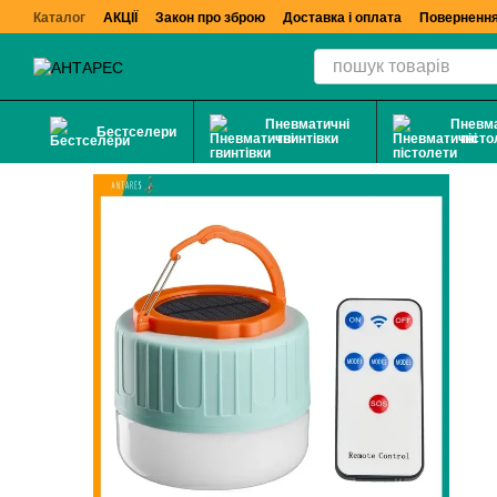
Перейти до основного контенту
Каталог
АКЦІЇ
Закон про зброю
Доставка і оплата
Повернення
Пневматичні
Пневма
Бестселери
гвинтівки
пісто