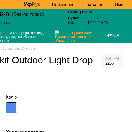
Укр
Рус
Бажання
Вхід
Порівняння
Графік роботи:
42-78 (Безкоштовно)
Будні:
9:30–20:30
Сб:
10:00–19:00
ти вам?
Аксесуари, Догляд
Туристичне
Бренди
за зброєю
обладнання
 Outdoor Light Drop Ultra
if Outdoor Light Drop
Артикул
2266
Колір