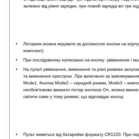
залежно від рівня зарядки, при повній зарядці всі три ін
Ліхтарем можна керувати за допомогою кнопки на корпус
комплект).
При послідовному натисканні на кнопку: увімкнення / ма
На пульті увімкнення, вимкнення та різні режими запус
та вимкнення пристрою. При включенні за замовчування
Mode1. Кнопка Mode2 – середній режим, Mode3 – маячок
необов'язково вмикати ліхтар кнопкою On, можна вмикат
світити саме у тому режимі, що відповідає кнопці.
Пульт живиться від батарейки формату CR1220. При перш