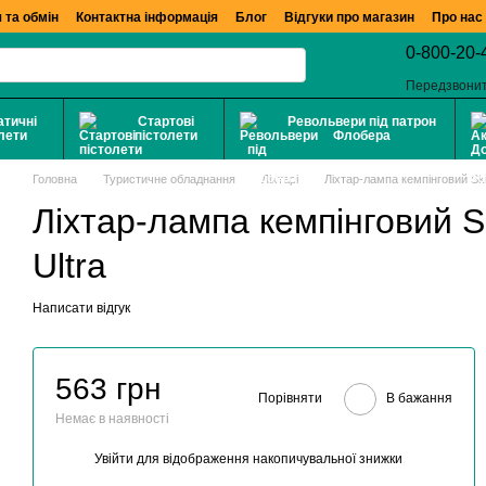
 та обмін
Контактна інформація
Блог
Відгуки про магазин
Про нас
0-800-20-
Передзвони
тичні
Стартові
Револьвери під патрон
лети
пістолети
Флобера
Головна
Туристичне обладнання
Ліхтарі
Ліхтар-лампа кемпінговий Skif
Ліхтар-лампа кемпінговий Sk
Ultra
Написати відгук
563 грн
Порівняти
В бажання
Немає в наявності
Увійти
для відображення накопичувальної знижки
%