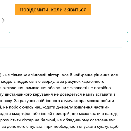
Повідомити, коли з'явиться
8) - не тільки кемпінговий ліхтар, але й найкраще рішення для
 модель подає світло зверху, а за рахунок карабінного
ля включення, вимкнення або зміни яскравості не потрібно
ьту дистанційного керування не доведеться навіть вставати з
 кнопку. За рахунок літій-іонного акумулятора можна робити
режі, не побоюючись нашкодити джерелу живлення частими
дити смартфон або інший пристрій, що може стати в нагоді,
розмістити ліхтар на балконі, не обладнаному освітленням:
м за допомогою пульта і при необхідності опускати сушку, щоб