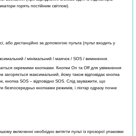
дикатори горять постійним світлом).
і, або дистанційно за допомогою пульта (пульт входить у
ксимальний / мінімальний / маячок / SOS / вимкнення.
каються окремими кнопками. Кнопки On та Off для увімкнення
м загоряється максимальний, йому також відповідає кнопка
, кнопка SOS – відповідно SOS. Слід зауважити, що
и безпосередньо кнопками режимів, і ліхтар одразу почне
ому включенні необхідно витягти пульт із прозорої упаковки