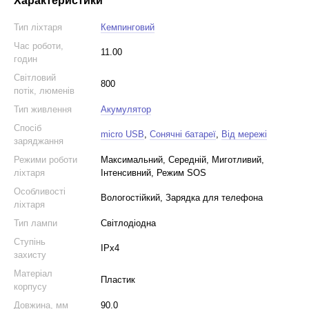
Характеристики
Тип ліхтаря
Кемпинговий
Час роботи,
11.00
годин
Світловий
800
потік, люменів
Тип живлення
Акумулятор
Спосіб
micro USB
,
Сонячні батареї
,
Від мережі
заряджання
Режими роботи
Максимальний, Середній, Миготливий,
ліхтаря
Інтенсивний, Режим SOS
Особливості
Вологостійкий, Зарядка для телефона
ліхтаря
Тип лампи
Світлодіодна
Ступінь
IPx4
захисту
Матеріал
Пластик
корпусу
Довжина, мм
90.0