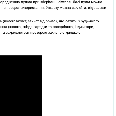
 розрядженню пульта при зберіганні ліхтаря. Далі пульт можна
я в процесі використання. Упковку можна заклеїти, відірвавши
 (вологозахист, захист від бризок, що летять із будь-якого
ння (кнопка, гнізда зарядки та повербанка, індикатори,
ці та закриваються прозорою захисною кришкою.