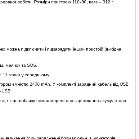
ерервної роботи. Розміри пристрою 110х90, вага – 312 г.
к: можна підключити і підзарядити інший пристрій (вихідна
м, маячок та SOS.
о 11 годин у середньому.
ором ємністю 2400 mAh. У комплекті зарядний кабель від USB
o-USB.
ок, якщо поблизу немає мережі для заряджання акумулятора.
опки вмикання (при зарядженні блимає один із індикаторів